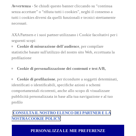
Assicurazione viaggio Bali
Avvertenza
- Se chiudi questo banner cliccando su “continua
senza accettare” o “rifiuta tutti i cookies”, neghi il consenso a
tutti i cookies diversi da quelli funzionali e tecnici strettamente
necessari.
AXA Partners e i suoi partner utilizzano i Cookie facoltativi per i
POLIZZE VIAGGIO
seguenti scopi:
Cookie di misurazione dell'audience
, per compilare
statistiche basate sull'utilizzo del nostro sito Web, eccettuata la
profilazione
CONSIGLI E INFORMAZIONI
Cookie di personalizzazione dei contenuti e test A/B,
Cookie di profilazione
, per ricondurre a soggetti determinati,
identificati o identificabili, specifiche azioni o schemi
INFORMAZIONI UTILI
comportamentali ricorrenti, anche allo scopo di visualizzare
pubblicità personalizzata in base alla tua navigazione e al tuo
profilo
CONSULTA IL NOSTRO ELENCO DEI PARTNER E LA
NOSTRA COOKIE POLICY
Inter Partner Assistance S.A. Compagnia di Assicurazioni e Riassicurazioni
Rappresentanza Generale per l’Italia - Via Carlo Pesenti 121 - 00156 Roma -
PERSONALIZZA LE MIE PREFERENZE
Tel.06/42118.1 Sede legale Bruxelles – 7, Boulevard du Régent – Capitale