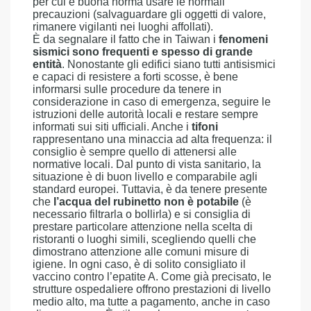
per cui è buona norma usare le normali
precauzioni (salvaguardare gli oggetti di valore,
rimanere vigilanti nei luoghi affollati).
È da segnalare il fatto che in Taiwan i
fenomeni
sismici sono frequenti e spesso di grande
entità
. Nonostante gli edifici siano tutti antisismici
e capaci di resistere a forti scosse, è bene
informarsi sulle procedure da tenere in
considerazione in caso di emergenza, seguire le
istruzioni delle autorità locali e restare sempre
informati sui siti ufficiali. Anche i
tifoni
rappresentano una minaccia ad alta frequenza: il
consiglio è sempre quello di attenersi alle
normative locali. Dal punto di vista sanitario, la
situazione è di buon livello e comparabile agli
standard europei. Tuttavia, è da tenere presente
che
l’acqua del rubinetto non è potabile
(è
necessario filtrarla o bollirla) e si consiglia di
prestare particolare attenzione nella scelta di
ristoranti o luoghi simili, scegliendo quelli che
dimostrano attenzione alle comuni misure di
igiene. In ogni caso, è di solito consigliato il
vaccino contro l’epatite A. Come già precisato, le
strutture ospedaliere offrono prestazioni di livello
medio alto, ma tutte a pagamento, anche in caso