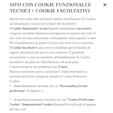
SITO CON COOKIE FUNZIONALI E
TECNICI + COOKIE FACOLTATIVI
LE NOSTRE POLIZZE
Questo sito tratta dati personali tramite installazione di Cookie,
sia funzionali e tecnici (necessari) che facoltativi.
I Cookie funzionali e tecnici
(quelli strettamente
necessari
)
vengono installati durante la navigazione in questo sito web. Il
sito web non può funzionare correttamente senza questi Cookie.
Assicurazione viaggio Hong Kong
Per l’installazione di questi Cookie non serve il tuo consenso.
I Cookie facoltativi
sono invece installati (per le finalità di
UN’ASSICURAZIONE PER VIAGGIARE IN HONG KONG
seguito descritte) solo previo tuo consenso. È possibile
FORTEMENTE CONSIGLIATA
acconsentire o non acconsentire all'installazione di Cookie
facoltativi, da parte di AXA Partners o di terze parti.
Conserveremo le tue preferenze per
6 mesi
.
Assicurazione viaggio Hong Kong
Puoi acconsentire a tutti o ad alcuni Cookie facoltativi, a
seconda della loro categoria, tramite il Centro Preferenze
Cookie:
Assicurazione viaggio Bali
Immediatamente facendo clic su "
Personalizza le mie
preferenze
" di seguito; o
Fai subito il preventivo e ottieni il tuo contratto di migliore
assicurazione viaggio Bali
In qualsiasi momento, facendo clic sul "
Centro Preferenze
Cookie
" (
Impostazioni Cookie
) disponibile nella piè di pagina
del sito web