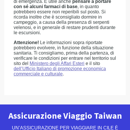
di emergenza. È utile anche
pensare a portare
con sé alcuni farmaci di base
, in quanto
potrebbero essere non reperibili sul posto. Si
ricorda inoltre che è sconsigliato dormire in
campeggio, a causa della presenza di serpenti
velenosi, e in generale di restare prudenti durante
le escursioni.
Attenzione!
Le informazioni sopra riportate
potrebbero evolvere, in funzione della situazione
sanitaria. Ti consigliamo, prima della partenza, di
verificare le condizioni per entrare nel territorio sul
sito del
Ministero degli Affari Esteri
e il sito
dell’Ufficio Italiano di promozione economica
commerciale e culturale
.
Assicurazione Viaggio Taiwan
UN’ASSICURAZIONE PER VIAGGIARE IN CILE È