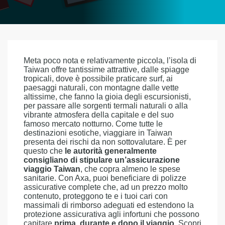
Meta poco nota e relativamente piccola, l’isola di
Taiwan offre tantissime attrattive, dalle spiagge
tropicali, dove è possibile praticare surf, ai
paesaggi naturali, con montagne dalle vette
altissime, che fanno la gioia degli escursionisti,
per passare alle sorgenti termali naturali o alla
vibrante atmosfera della capitale e del suo
famoso mercato notturno. Come tutte le
destinazioni esotiche, viaggiare in Taiwan
presenta dei rischi da non sottovalutare. È per
questo che
le autorità generalmente
consigliano di stipulare un’assicurazione
viaggio Taiwan
, che copra almeno le spese
sanitarie. Con Axa, puoi beneficiare di polizze
assicurative complete che, ad un prezzo molto
contenuto, proteggono te e i tuoi cari con
massimali di rimborso adeguati ed estendono la
protezione assicurativa agli infortuni che possono
capitare
prima, durante e dopo il viaggio
. Scopri