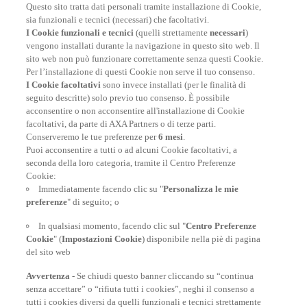
Questo sito tratta dati personali tramite installazione di Cookie,
RITARDO AEREO
sia funzionali e tecnici (necessari) che facoltativi.
I Cookie funzionali e tecnici
(quelli strettamente
necessari
)
Fino a € 200
vengono installati durante la navigazione in questo sito web. Il
sito web non può funzionare correttamente senza questi Cookie.
Per l’installazione di questi Cookie non serve il tuo consenso.
I Cookie facoltativi
sono invece installati (per le finalità di
seguito descritte) solo previo tuo consenso. È possibile
I nostri numeri
acconsentire o non acconsentire all'installazione di Cookie
facoltativi, da parte di AXA Partners o di terze parti.
Conserveremo le tue preferenze per
6 mesi
.
Puoi acconsentire a tutti o ad alcuni Cookie facoltativi, a
6.892
seconda della loro categoria, tramite il Centro Preferenze
Cookie:
dipendenti
34
Immediatamente facendo clic su "
Personalizza le mie
preferenze
" di seguito; o
centrale operativa
11.488
In qualsiasi momento, facendo clic sul "
Centro Preferenze
Cookie
" (
Impostazioni Cookie
) disponibile nella piè di pagina
rimpatri
del sito web
Avvertenza
- Se chiudi questo banner cliccando su “continua
senza accettare” o “rifiuta tutti i cookies”, neghi il consenso a
tutti i cookies diversi da quelli funzionali e tecnici strettamente