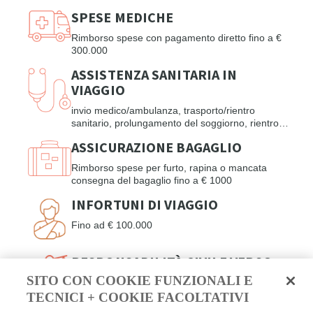
SPESE MEDICHE
Rimborso spese con pagamento diretto fino a €
300.000
ASSISTENZA SANITARIA IN
VIAGGIO
invio medico/ambulanza, trasporto/rientro
sanitario, prolungamento del soggiorno, rientro
anticipato, viaggio di un familiare in caso di
ASSICURAZIONE BAGAGLIO
ricovero
Rimborso spese per furto, rapina o mancata
consegna del bagaglio fino a € 1000
INFORTUNI DI VIAGGIO
Fino ad € 100.000
RESPONSABILITÀ CIVILE VERSO
TERZI
SITO CON COOKIE FUNZIONALI E
TECNICI + COOKIE FACOLTATIVI
per danni a persone fino a € 100.000, per danni
a cose o animali € 50.000