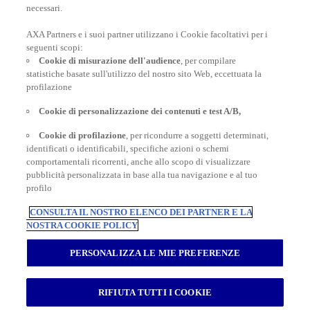
necessari.
AXA Partners e i suoi partner utilizzano i Cookie facoltativi per i
POLIZZE VIAGGIO
seguenti scopi:
Cookie di misurazione dell'audience
, per compilare
statistiche basate sull'utilizzo del nostro sito Web, eccettuata la
profilazione
CONSIGLI E INFORMAZIONI
Cookie di personalizzazione dei contenuti e test A/B,
Cookie di profilazione
, per ricondurre a soggetti determinati,
identificati o identificabili, specifiche azioni o schemi
INFORMAZIONI UTILI
comportamentali ricorrenti, anche allo scopo di visualizzare
pubblicità personalizzata in base alla tua navigazione e al tuo
profilo
CONSULTA IL NOSTRO ELENCO DEI PARTNER E LA
NOSTRA COOKIE POLICY
Inter Partner Assistance S.A. Compagnia di Assicurazioni e Riassicurazioni
Rappresentanza Generale per l’Italia - Via Carlo Pesenti 121 - 00156 Roma -
PERSONALIZZA LE MIE PREFERENZE
Tel.06/42118.1 Sede legale Bruxelles – 7, Boulevard du Régent – Capitale
sociale € 180.702.613,00 interamente versato – Gruppo AXA Partners N.
Iscrizione all’Albo Imprese di Assicurazioni e Riassicurazioni I.00014 -
RIFIUTA TUTTI I COOKIE
Autorizzazione Ministeriale n. 19662 del 19.10.1993 Registro delle Imprese di
Roma RM – Numero REA 792129 - Part. I.V.A. 04673941003 - Cod. Fisc.