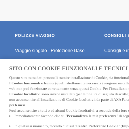
POLIZZE VIAGGIO
CONSIGLI 
Viaggio singolo - Protezione Base
Consigli e i
Viaggio singolo - Protezione Media
Consigli per
SITO CON COOKIE FUNZIONALI E TECNICI
Viaggio singolo - Schermo Totale
Consigli Pe
Questo sito tratta dati personali tramite installazione di Cookie, sia funzionali
I Cookie funzionali e tecnici
(quelli strettamente
necessari
) vengono installa
Polizza Studenti
Assicurazio
web non può funzionare correttamente senza questi Cookie. Per l’installazion
I Cookie facoltativi
sono invece installati (per le finalità di seguito descritt
Polizza Sci
Assicurazio
non acconsentire all'installazione di Cookie facoltativi, da parte di AXA Part
per
6 mesi
.
Polizza annuale
Assicurazi
Puoi acconsentire a tutti o ad alcuni Cookie facoltativi, a seconda della loro
Immediatamente facendo clic su "
Personalizza le mie preferenze
" di seg
Assicurazione Schengen
Assicurazio
In qualsiasi momento, facendo clic sul "
Centro Preferenze Cookie
" (
Impo