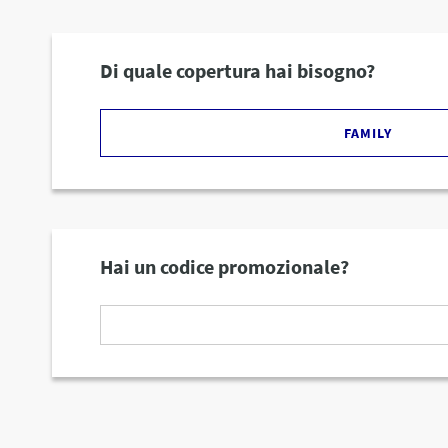
Di quale copertura hai bisogno?
FAMILY
Hai un codice promozionale?
Inserisci
il
codice
promozionale