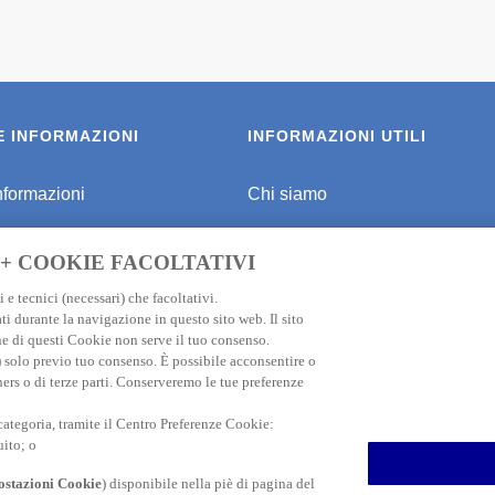
E INFORMAZIONI
INFORMAZIONI UTILI
nformazioni
Chi siamo
 viaggiare sicuri
Programma di affiliazione
 + COOKIE FACOLTATIVI
r Destinazione
Informativa privacy
 e tecnici (necessari) che facoltativi.
ti durante la navigazione in questo sito web. Il sito
ne Viaggio Giappone
FAQ
e di questi Cookie non serve il tuo consenso.
e) solo previo tuo consenso. È possibile acconsentire o
ne Viaggio Thailandia
Informativa Cookie
ners o di terze parti. Conserveremo le tue preferenze
one Viaggio USA
Dati societari
 categoria, tramite il Centro Preferenze Cookie:
uito; o
ne Viaggio ASIA
Contatti
stazioni Cookie
) disponibile nella piè di pagina del