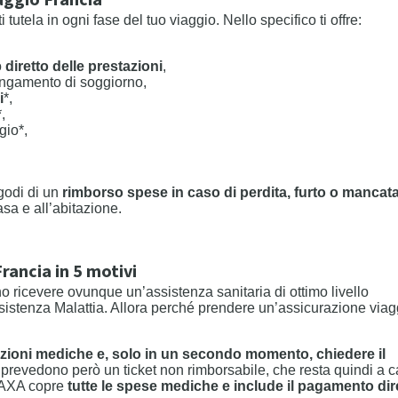
aggio Francia
utela in ogni fase del tuo viaggio. Nello specifico ti offre:
o
diretto delle prestazioni
,
rolungamento di soggiorno,
i
*,
,
gio*,
 godi di un
rimborso spese in caso di perdita, furto o mancat
asa e all’abitazione.
rancia in 5 motivi
o ricevere ovunque un’assistenza sanitaria di ottimo livello
sistenza Malattia. Allora perché prendere un’assicurazione via
azioni mediche e, solo in un secondo momento, chiedere il
e prevedono però un ticket non rimborsabile, che resta quindi a c
i AXA copre
tutte le spese mediche e include il pagamento dir