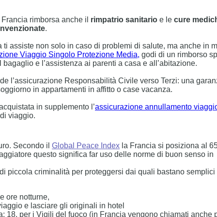
o Francia rimborsa anche il
rimpatrio sanitario
e le
cure medic
convenzionate
.
 ti assiste non solo in caso di problemi di salute, ma anche in m
zione Viaggio Singolo Protezione Media,
godi di un rimborso s
 bagaglio e l’assistenza ai parenti a casa e all’abitazione.
de l’assicurazione Responsabilità Civile verso Terzi: una garan
oggiorno in appartamenti in affitto o case vacanza.
acquistata in supplemento l’
assicurazione annullamento viaggi
di viaggio.
uro. Secondo il
Global Peace Index
la Francia si posiziona al 6
 viaggiatore questo significa far uso delle norme di buon senso in
di piccola criminalità per proteggersi dai quali bastano semplici
le ore notturne,
aggio e lasciare gli originali in hotel
; 18, per i Vigili del fuoco (in Francia vengono chiamati anche p