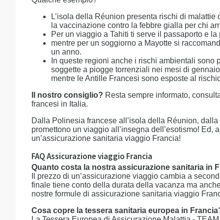
L’isola della Réunion presenta rischi di malattie
la vaccinazione contro la febbre gialla per chi ar
Per un viaggio a Tahiti ti serve il passaporto e l
mentre per un soggiorno a Mayotte si raccomanda i
un anno.
In queste regioni anche i rischi ambientali sono
soggette a piogge torrenziali nei mesi di gennaio
mentre le Antille Francesi sono esposte al rischio
Il nostro consiglio?
Resta sempre informato, consulta
francesi in Italia.
Dalla Polinesia francese all’isola della Réunion, dall
promettono un viaggio all’insegna dell’esotismo! Ed, a
un’assicurazione sanitaria viaggio Francia!
FAQ Assicurazione viaggio Francia
Quanto costa la nostra assicurazione sanitaria in 
Il prezzo di un’assicurazione viaggio cambia a seconda di
finale tiene conto della durata della vacanza ma anche
nostre formule di assicurazione sanitaria viaggio Franc
Cosa copre la tessera sanitaria europea in Francia
La Tessera Europea di Assicurazione Malattia - TEAM -