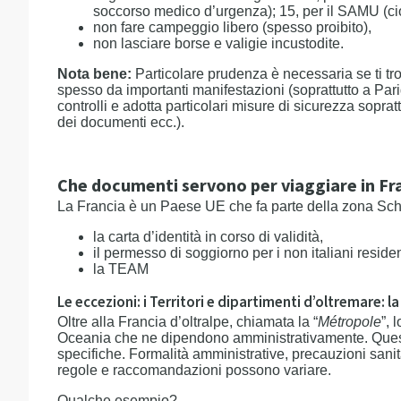
soccorso medico d’urgenza); 15, per il SAMU (ci
non fare campeggio libero (spesso proibito),
non lasciare borse e valigie incustodite.
Nota bene:
Particolare prudenza è necessaria se ti trov
spesso da importanti manifestazioni (soprattutto a Parigi)
controlli e adotta particolari misure di sicurezza soprattu
dei documenti ecc.).
Che documenti servono per viaggiare in Fran
La Francia è un Paese UE che fa parte della zona Sche
la carta d’identità in corso di validità,
il permesso di soggiorno per i non italiani residenti
la TEAM
Le eccezioni: i Territori e dipartimenti d’oltremare: 
Oltre alla Francia d’oltralpe, chiamata la “
Métropole
”, 
Oceania che ne dipendono amministrativamente. Quest
specifiche. Formalità amministrative, precauzioni sanitar
regole e raccomandazioni possono variare.
Qualche esempio?