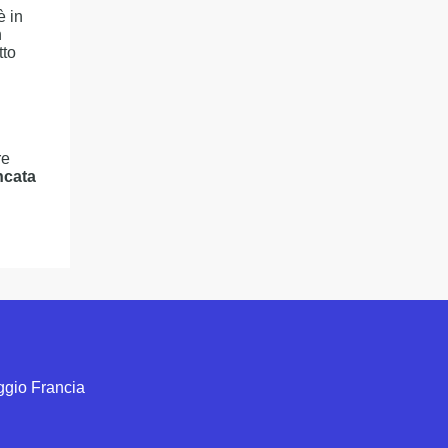
è in
n
tto
i
re
ncata
aggio Francia