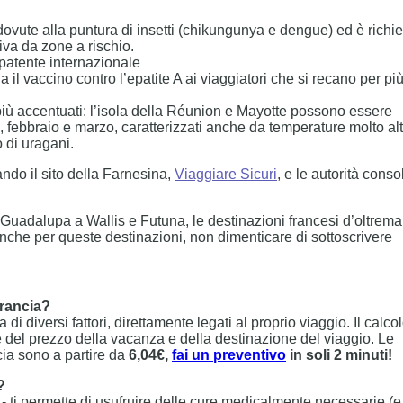
 dovute alla puntura di insetti (chikungunya e dengue) ed è richi
riva da zone a rischio.
a patente internazionale
l vaccino contro l’epatite A ai viaggiatori che si recano per più
 più accentuati: l’isola della Réunion e Mayotte possono essere
, febbraio e marzo, caratterizzati anche da temperature molto alt
 di uragani.
ndo il sito della Farnesina,
Viaggiare Sicuri
, e le autorità conso
a Guadalupa a Wallis e Futuna, le destinazioni francesi d’oltrema
nche per queste destinazioni, non dimenticare di sottoscrivere
Francia?
 diversi fattori, direttamente legati al proprio viaggio. Il calco
 del prezzo della vacanza e della destinazione del viaggio. Le
ia sono a partire da
6,04€,
fai un preventivo
in soli 2 minuti!
?
 ti permette di usufruire delle cure medicalmente necessarie (e