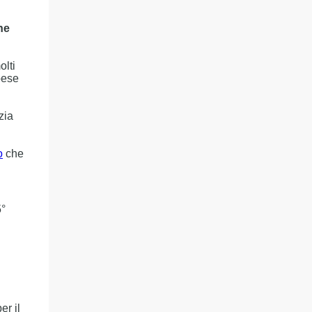
he
olti
pese
zia
o
che
5°
er il