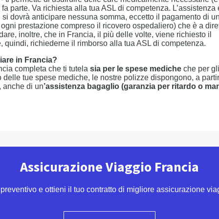
 fa parte. Va richiesta alla tua ASL di competenza. L’assistenza 
on si dovrà anticipare nessuna somma, eccetto il pagamento di u
 ogni prestazione compreso il ricovero ospedaliero) che è a dire
e, inoltre, che in Francia, il più delle volte, viene richiesto il
, quindi, richiederne il rimborso alla tua ASL di competenza.
iare in Francia?
ia completa che ti tutela
sia per le spese mediche
che per gl
o delle tue spese mediche, le nostre polizze dispongono, a parti
, anche di un
’assistenza bagaglio (garanzia per ritardo o ma
Assicurazione Viaggio Francia
l preventivo e ottieni il tuo contratto di migliore assicurazione vi