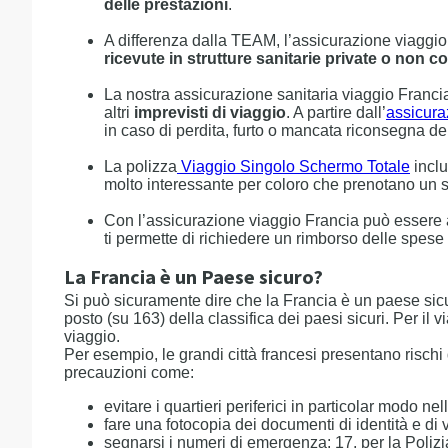
delle prestazioni
.
A differenza dalla TEAM, l’assicurazione viaggi
ricevute in strutture sanitarie private o non 
La nostra assicurazione sanitaria viaggio Francia
altri
imprevisti di viaggio
. A partire dall’
assicura
in caso di perdita, furto o mancata riconsegna del
La polizza
Viaggio Singolo Schermo Totale
inclu
molto interessante per coloro che prenotano un s
Con l’assicurazione viaggio Francia può essere 
ti permette di richiedere un rimborso delle spese 
La Francia è un Paese sicuro?
Si può sicuramente dire che la Francia è un paese sic
posto (su 163) della classifica dei paesi sicuri. Per il
viaggio.
Per esempio, le grandi città francesi presentano rischi 
precauzioni come:
evitare i quartieri periferici in particolar modo nel
fare una fotocopia dei documenti di identità e di vi
segnarsi i numeri di emergenza: 17, per la Polizia