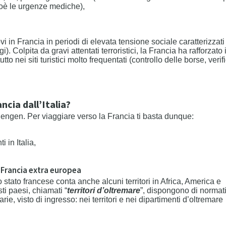
oè le urgenze mediche),
i in Francia in periodi di elevata tensione sociale caratterizzati
. Colpita da gravi attentati terroristici, la Francia ha rafforzato 
tto nei siti turistici molto frequentati (controllo delle borse, verif
cia dall’Italia?
ngen. Per viaggiare verso la Francia ti basta dunque:
 in Italia,
la Francia extra europea
lo stato francese conta anche alcuni territori in Africa, America e
i paesi, chiamati “
territori d’oltremare
”, dispongono di normat
ie, visto di ingresso: nei territori e nei dipartimenti d’oltremare