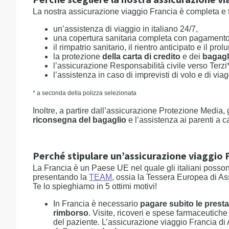
Perché scegliere la nostra assicurazione vi
La nostra assicurazione viaggio Francia è completa e ti t
un’assistenza di viaggio in italiano 24/7,
una copertura sanitaria completa con pagament
il rimpatrio sanitario, il rientro anticipato e il p
la protezione
della carta di credito
e dei
bagagl
l’assicurazione Responsabilità civile verso Terzi*
l’assistenza in caso di imprevisti di volo e di viag
* a seconda della polizza selezionata
Inoltre, a partire dall’assicurazione Protezione Media,
riconsegna del bagaglio
e l’assistenza ai parenti a c
Perché stipulare un’assicurazione viaggio F
La Francia è un Paese UE nel quale gli italiani posson
presentando la
TEAM
, ossia la Tessera Europea di As
Te lo spieghiamo in 5 ottimi motivi!
In Francia è necessario
pagare subito le prest
rimborso
. Visite, ricoveri e spese farmaceutich
del paziente. L’assicurazione viaggio Francia d