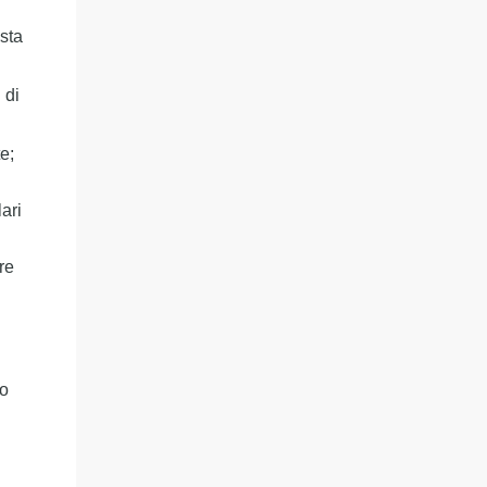
esta
 di
e;
lari
re
lo