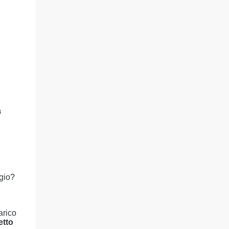
a
ggio?
arico
etto