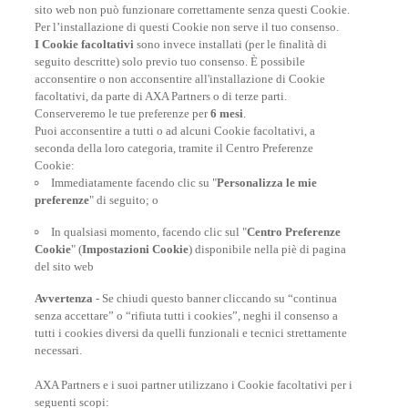
sito web non può funzionare correttamente senza questi Cookie.
Per l’installazione di questi Cookie non serve il tuo consenso.
I Cookie facoltativi
sono invece installati (per le finalità di
seguito descritte) solo previo tuo consenso. È possibile
acconsentire o non acconsentire all'installazione di Cookie
facoltativi, da parte di AXA Partners o di terze parti.
Conserveremo le tue preferenze per
6 mesi
.
Puoi acconsentire a tutti o ad alcuni Cookie facoltativi, a
seconda della loro categoria, tramite il Centro Preferenze
Cookie:
Polizza Viaggio Annuale
Immediatamente facendo clic su "
Personalizza le mie
preferenze
" di seguito; o
Per chi viaggia spesso durante l’anno - A partire da soli
72€/assicurato
In qualsiasi momento, facendo clic sul "
Centro Preferenze
Cookie
" (
Impostazioni Cookie
) disponibile nella piè di pagina
del sito web
SCOPRI DI PIÙ
Avvertenza
- Se chiudi questo banner cliccando su “continua
senza accettare” o “rifiuta tutti i cookies”, neghi il consenso a
tutti i cookies diversi da quelli funzionali e tecnici strettamente
necessari.
AXA Partners e i suoi partner utilizzano i Cookie facoltativi per i
POLIZZE VIAGGIO
seguenti scopi: