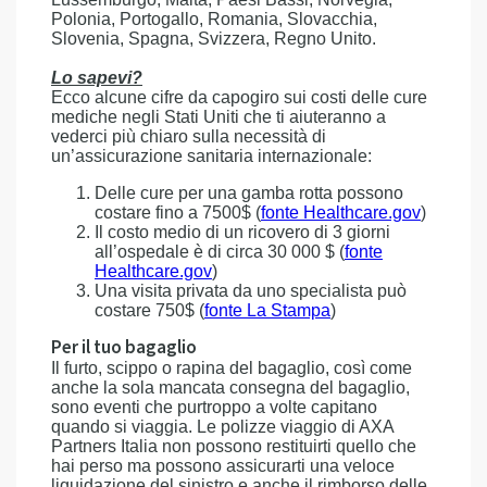
Polonia, Portogallo, Romania, Slovacchia,
Slovenia, Spagna, Svizzera, Regno Unito.
Lo sapevi?
Ecco alcune cifre da capogiro sui costi delle cure
mediche negli Stati Uniti che ti aiuteranno a
vederci più chiaro sulla necessità di
un’assicurazione sanitaria internazionale:
Delle cure per una gamba rotta possono
costare fino a 7500$ (
fonte Healthcare.gov
)
Il costo medio di un ricovero di 3 giorni
all’ospedale è di circa 30 000 $ (
fonte
Healthcare.gov
)
Una visita privata da uno specialista può
costare 750$ (
fonte La Stampa
)
Per il tuo bagaglio
Il furto, scippo o rapina del bagaglio, così come
anche la sola mancata consegna del bagaglio,
sono eventi che purtroppo a volte capitano
quando si viaggia. Le polizze viaggio di AXA
Partners Italia non possono restituirti quello che
hai perso ma possono assicurarti una veloce
liquidazione del sinistro e anche il rimborso delle