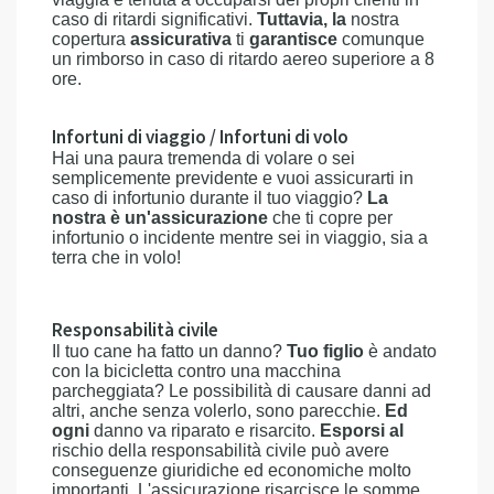
caso di ritardi significativi.
Tuttavia, la
nostra
copertura
assicurativa
ti
garantisce
comunque
un rimborso in caso di ritardo aereo superiore a 8
ore.
Infortuni di viaggio / Infortuni di volo
Hai una paura tremenda di volare o sei
semplicemente previdente e vuoi assicurarti in
caso di infortunio durante il tuo viaggio?
La
nostra è un'assicurazione
che ti copre per
infortunio o incidente mentre sei in viaggio, sia a
terra che in volo!
Responsabilità civile
Il tuo cane ha fatto un danno?
Tuo figlio
è andato
con la bicicletta contro una macchina
parcheggiata? Le possibilità di causare danni ad
altri, anche senza volerlo, sono parecchie.
Ed
ogni
danno va riparato e risarcito.
Esporsi al
rischio della responsabilità civile può avere
conseguenze giuridiche ed economiche molto
importanti. L'assicurazione risarcisce le somme