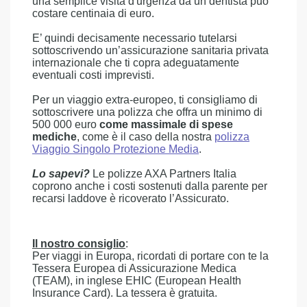
una semplice visita d'urgenza da un dentista può
costare centinaia di euro.
E’ quindi decisamente necessario tutelarsi
sottoscrivendo un’assicurazione sanitaria privata
internazionale che ti copra adeguatamente
eventuali costi imprevisti.
Per un viaggio extra-europeo, ti consigliamo di
sottoscrivere una polizza che offra un minimo di
500 000 euro
come massimale di spese
mediche
, come è il caso della nostra
polizza
Viaggio Singolo Protezione Media
.
Lo sapevi?
Le polizze AXA Partners Italia
coprono anche i costi sostenuti dalla parente per
recarsi laddove è ricoverato l’Assicurato.
Il nostro consiglio
:
Per viaggi in Europa, ricordati di portare con te la
Tessera Europea di Assicurazione Medica
(TEAM), in inglese EHIC (European Health
Insurance Card). La tessera è gratuita.