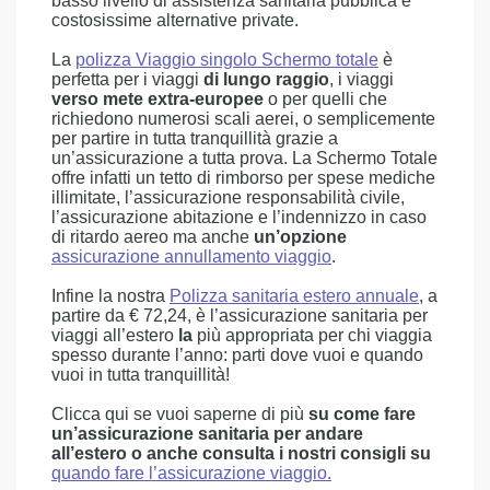
basso livello di assistenza sanitaria pubblica e
costosissime alternative private.
La
polizza Viaggio singolo Schermo totale
è
perfetta per i viaggi
di lungo raggio
, i viaggi
verso mete extra-europee
o per quelli che
richiedono numerosi scali aerei, o semplicemente
per partire in tutta tranquillità grazie a
un’assicurazione a tutta prova. La Schermo Totale
offre infatti un tetto di rimborso per spese mediche
illimitate, l’assicurazione responsabilità civile,
l’assicurazione abitazione e l’indennizzo in caso
di ritardo aereo ma anche
un’opzione
assicurazione annullamento viaggio
.
Infine la nostra
Polizza sanitaria estero annuale
, a
partire da € 72,24, è l’assicurazione sanitaria per
viaggi all’estero
la
più appropriata per chi viaggia
spesso durante l’anno: parti dove vuoi e quando
vuoi in tutta tranquillità!
Clicca qui se vuoi saperne di più
su come fare
un’assicurazione sanitaria per andare
all’estero o anche consulta i nostri consigli su
quando fare l’assicurazione viaggio.