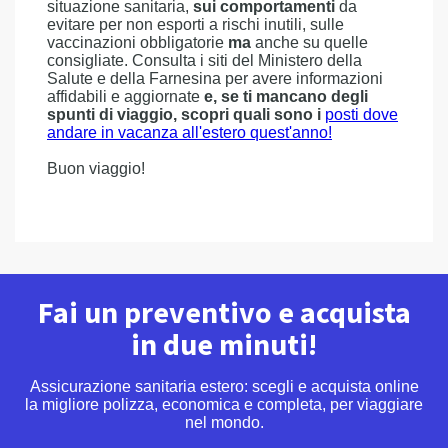
situazione sanitaria,
sui comportamenti
da
evitare per non esporti a rischi inutili, sulle
vaccinazioni obbligatorie
ma
anche su quelle
consigliate. Consulta i siti del Ministero della
Salute e della Farnesina per avere informazioni
affidabili e aggiornate
e, se ti mancano degli
spunti di viaggio, scopri quali sono i
posti dove
andare in vacanza all'estero quest'anno!
Buon viaggio!
Fai un preventivo e acquista
in due minuti!
Assicurazione sanitaria estero: scegli e acquista online
la migliore polizza, economica e completa, per viaggiare
nel mondo.