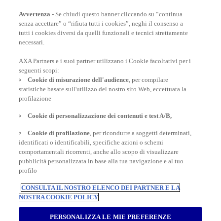
Avvertenza
- Se chiudi questo banner cliccando su “continua
senza accettare” o “rifiuta tutti i cookies”, neghi il consenso a
tutti i cookies diversi da quelli funzionali e tecnici strettamente
necessari.
AXA Partners e i suoi partner utilizzano i Cookie facoltativi per i
POLIZZE VIAGGIO
seguenti scopi:
Cookie di misurazione dell'audience
, per compilare
statistiche basate sull'utilizzo del nostro sito Web, eccettuata la
profilazione
CONSIGLI E INFORMAZIONI
Cookie di personalizzazione dei contenuti e test A/B,
Cookie di profilazione
, per ricondurre a soggetti determinati,
identificati o identificabili, specifiche azioni o schemi
INFORMAZIONI UTILI
comportamentali ricorrenti, anche allo scopo di visualizzare
pubblicità personalizzata in base alla tua navigazione e al tuo
profilo
CONSULTA IL NOSTRO ELENCO DEI PARTNER E LA
NOSTRA COOKIE POLICY
Inter Partner Assistance S.A. Compagnia di Assicurazioni e Riassicurazioni
Rappresentanza Generale per l’Italia - Via Carlo Pesenti 121 - 00156 Roma -
PERSONALIZZA LE MIE PREFERENZE
Tel.06/42118.1 Sede legale Bruxelles – 7, Boulevard du Régent – Capitale