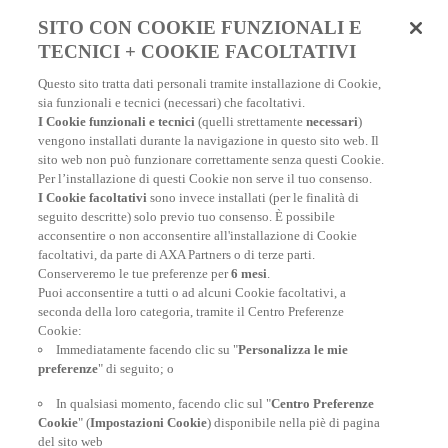
SCOPRI DI PIÙ
SITO CON COOKIE FUNZIONALI E
TECNICI + COOKIE FACOLTATIVI
Questo sito tratta dati personali tramite installazione di Cookie,
La vostra assicurazione
sia funzionali e tecnici (necessari) che facoltativi.
Assicurazione viaggio online
|
Assicurazione
I Cookie funzionali e tecnici
(quelli strettamente
necessari
)
annullamento per le prenotazioni su AirBnb
|
La migliore
vengono installati durante la navigazione in questo sito web. Il
assicurazione per il tuo viaggio
|
Assicurazione medica
sito web non può funzionare correttamente senza questi Cookie.
viaggio
|
Assicurazione annullamento viaggio: cosa
Per l’installazione di questi Cookie non serve il tuo consenso.
copre?
|
Assicurazione sanitaria all'estero
|
I Cookie facoltativi
sono invece installati (per le finalità di
Assicurazione Sanitaria Viaggio
|
Assicurazione viaggio
seguito descritte) solo previo tuo consenso. È possibile
annuale con AXA a partire da 72 Euro!
|
Assicurazione
acconsentire o non acconsentire all'installazione di Cookie
annullamento volo: cosa copre e perché sottoscriverla
|
facoltativi, da parte di AXA Partners o di terze parti.
Assistenza Medica viaggio
|
Assicurazione Viaggio
Conserveremo le tue preferenze per
6 mesi
.
Economica
|
Copertura per il Rimpatrio Sanitario
|
Puoi acconsentire a tutti o ad alcuni Cookie facoltativi, a
Assicurazione Perdita Bagaglio
|
Ecco la migliore
seconda della loro categoria, tramite il Centro Preferenze
assicurazione viaggio per te!
|
Assicurazione di
Cookie:
responsabilità civile all'estero
|
Copertura Spese
Immediatamente facendo clic su "
Personalizza le mie
Mediche all'estero
|
10 motivi per fare sempre
preferenze
" di seguito; o
l'assicurazione di viaggio
|
Vacanza o viaggio studio
|
Assicurazione Sanitaria USA per viaggiare sicuri
|
In qualsiasi momento, facendo clic sul "
Centro Preferenze
Assicurazione Vacanza
|
Assicurazione ritardo volo:
Cookie
" (
Impostazioni Cookie
) disponibile nella piè di pagina
cosa copre il rimborso dovuto a ritardo aereo
|
del sito web
Assicurazione viaggio e coronavirus