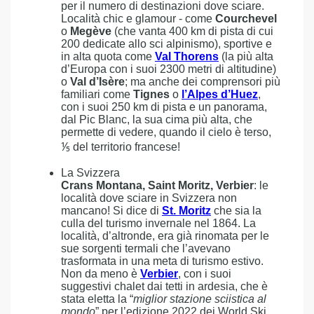
per il numero di destinazioni dove sciare.
Località chic e glamour - come
Courchevel
o
Megève
(che vanta 400 km di pista di cui
200 dedicate allo sci alpinismo), sportive e
in alta quota come
Val Thorens
(la più alta
d’Europa con i suoi 2300 metri di altitudine)
o
Val d’Isère
; ma anche dei comprensori più
familiari come
Tignes
o
l’Alpes d’Huez
,
con i suoi 250 km di pista e un panorama,
dal Pic Blanc, la sua cima più alta, che
permette di vedere, quando il cielo è terso,
⅕ del territorio francese!
La Svizzera
Crans Montana, Saint Moritz, Verbier
: le
località dove sciare in Svizzera non
mancano! Si dice di
St. Moritz
che sia la
culla del turismo invernale nel 1864. La
località, d’altronde, era già rinomata per le
sue sorgenti termali che l’avevano
trasformata in una meta di turismo estivo.
Non da meno è
Verbier
, con i suoi
suggestivi chalet dai tetti in ardesia, che è
stata eletta la “
miglior stazione sciistica al
mondo
” per l’edizione 2022 dei World Ski