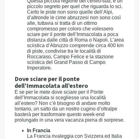
Questa piccola regione del centro-sud, è un
piccolo segreto per quel che riguarda lo sci.
Certo le piste non sono quelle dell’Alpi,
d’altronde le cime abruzzesi non sono così
alte, tuttavia si tratta di un ottimo
compromesso per coloro che volessero
sciare per il ponte dell’Immacolata a poca
distanza dalle città di Roma o Napoli. L’area
sciistica d’Abruzzo comprende circa 400 km
di piste, condivise tra le località di
Roccaraso, Campo Felice e la stazione
sciistica del Grand Passo di Campo
Imperatore.
Dove sciare per il ponte
dell’Immacolata all’estero
E se per le mete dove sciare per il Ponte
dell’Immacolata si scegliesse una località
all’estero? Non c’è bisogno di andare molto
lontano, un salto da un nostro cugino d’oltralpe
basterà per trasformare questo week-end
prolungato in una vera vacanza piena di sorprese.
In Francia
La Francia rivaleggia con Svizzera ed Italia