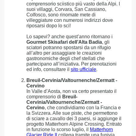
comprensorio sciistico più vasto della Alpi. I
suoi villaggi, Corvara, San Cassiano,
Colfosco, sono rinomate mete di
villeggiature con numerosi indirizzi dove
riposarsi dopo lo sci!
Lo sapevi? anche quest’anno ritornano i
Gourmet Skisafari dell’Alta Badia
, gli
sciatori potranno spostarsi da un rifugio
all’altro per assaggiare le creazioni
gastronomiche degli chef stellati che
partecipano all’iniziativa. Per prenotazioni
ed info, consultare il
sito ufficiale
.
Breuil-Cervinia/Valtournenche/Zermatt -
Cervino
In Valle d’Aosta, non va certo presentato il
comprensorio di
Breuil-
Cervinia/Valtournenche/Zermatt -
Cervino
, che condividiamo con la Francia e
la Svizzera. Alle sue piste, che permettono
di sciare a cavallo dei 3 paesi, si aggiunge il
progetto Matterhorn Alpine Crossing. Entrato
in funzione lo scorso luglio, il
Matterhorn
Glacier Ride II
collega tramite una funivia