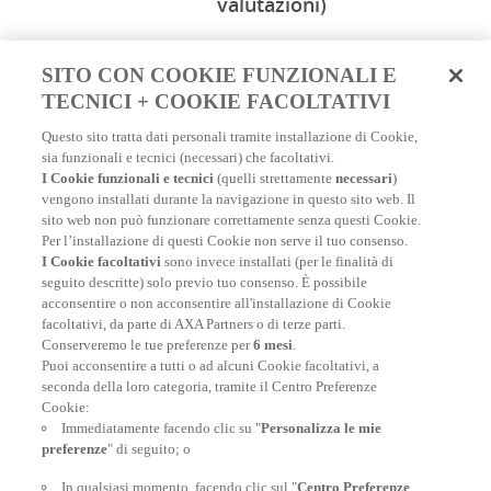
valutazioni)
SITO CON COOKIE FUNZIONALI E
TECNICI + COOKIE FACOLTATIVI
Scopri tutti i nostri consigli e le informazioni
Questo sito tratta dati personali tramite installazione di Cookie,
pratiche che ti permetteranno di viaggiare
sia funzionali e tecnici (necessari) che facoltativi.
serenamente con la tua assicurazione di
I Cookie funzionali e tecnici
(quelli strettamente
necessari
)
viaggio in tutto il mondo.
vengono installati durante la navigazione in questo sito web. Il
Per destinazione
:
Viaggio in Vietnam
|
Viaggio in
sito web non può funzionare correttamente senza questi Cookie.
Russia
|
Repubblica Dominicana: la nostra guida di
Per l’installazione di questi Cookie non serve il tuo consenso.
viaggio
|
Oman: la nostra guida di viaggio
|
Vacanze in
I Cookie facoltativi
sono invece installati (per le finalità di
Italia: (ri)scopri il Bel paese
|
Viaggio in Thailandia
|
seguito descritte) solo previo tuo consenso. È possibile
Viaggiare in Giappone
|
Islanda: la nostra guida di
acconsentire o non acconsentire all'installazione di Cookie
viaggio
|
Guida di viaggio Emirati Arabi Uniti
|
Costa
facoltativi, da parte di AXA Partners o di terze parti.
Rica: la nostra guida di viaggio
|
Organizzare un viaggio
Conserveremo le tue preferenze per
6 mesi
.
a Singapore
Puoi acconsentire a tutti o ad alcuni Cookie facoltativi, a
seconda della loro categoria, tramite il Centro Preferenze
VACANZE 2021
|
Viaggiare on-line da casa
|
Crociere:
Cookie:
vacanze in mare aperto
|
Quando potremo ricominciare
Immediatamente facendo clic su "
Personalizza le mie
a viaggiare?
| |
Top 16 delle destinazioni per il 2021
|
preferenze
" di seguito; o
Turismo sostenibile
|
Migliori destinazioni da brivido per
Halloween
|
Viaggiare in classe economica con il
In qualsiasi momento, facendo clic sul "
Centro Preferenze