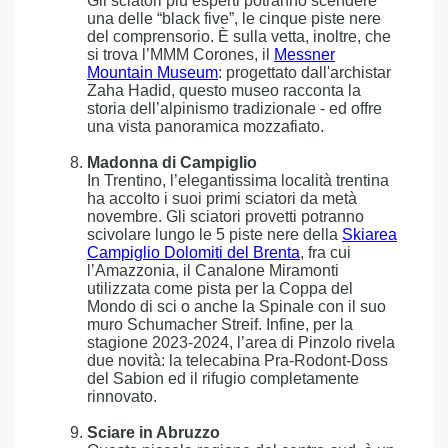
Gli sciatori più esperti potranno scendere
una delle “black five”, le cinque piste nere
del comprensorio. È sulla vetta, inoltre, che
si trova l’MMM Corones, il
Messner
Mountain Museum
: progettato dall'archistar
Zaha Hadid, questo museo racconta la
storia dell’alpinismo tradizionale - ed offre
una vista panoramica mozzafiato.
Madonna di Campiglio
In Trentino, l’elegantissima località trentina
ha accolto i suoi primi sciatori da metà
novembre. Gli sciatori provetti potranno
scivolare lungo le 5 piste nere della
Skiarea
Campiglio Dolomiti del Brenta
, fra cui
l’Amazzonia, il Canalone Miramonti
utilizzata come pista per la Coppa del
Mondo di sci o anche la Spinale con il suo
muro Schumacher Streif. Infine, per la
stagione 2023-2024, l’area di Pinzolo rivela
due novità: la telecabina Pra-Rodont-Doss
del Sabion ed il rifugio completamente
rinnovato.
Sciare in Abruzzo