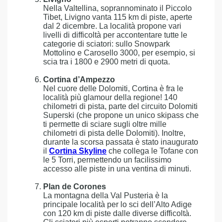
Nella Valtellina, soprannominato il Piccolo
Tibet, Livigno vanta 115 km di piste, aperte
dal 2 dicembre. La località propone vari
livelli di difficoltà per accontentare tutte le
categorie di sciatori: sullo Snowpark
Mottolino e Carosello 3000, per esempio, si
scia tra i 1800 e 2900 metri di quota.
Cortina d’Ampezzo
Nel cuore delle Dolomiti, Cortina è fra le
località più glamour della regione! 140
chilometri di pista, parte del circuito Dolomiti
Superski (che propone un unico skipass che
ti permette di sciare sugli oltre mille
chilometri di pista delle Dolomiti). Inoltre,
durante la scorsa passata è stato inaugurato
il
Cortina Skyline
che collega le Tofane con
le 5 Torri, permettendo un facilissimo
accesso alle piste in una ventina di minuti.
Plan de Corones
La montagna della Val Pusteria è la
principale località per lo sci dell’Alto Adige
con 120 km di piste dalle diverse difficoltà.