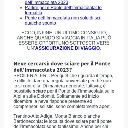
dell’Immacolata 2023
Partire per il Ponte dell’Immacolata: le
formalità
Ponte dell’Immacolata non solo di sci:
qualche spunto
ECCO, INFINE, UN ULTIMO CONSIGLIO,
ANCHE QUANDO SI VIAGGIA IN ITALIA PUÒ
ESSERE OPPORTUNO SOTTOSCRIVERE
UN’
ASSICURAZIONE DI VIAGGIO
.
Neve cercarsi: dove sciare per il Ponte
dell’Immacolata 2023?
SPOILER ALERT: Per quel che riguarda il tempo,
è difficile dare una regola universale perché non
lo si controlla. Di maniera generale, tuttavia, è
possibile
sciare
per il Ponte dell’Immacolata sulle
Alpi e sulle Dolomiti. Solitamente ad inizio
dicembre la neve risponde presente ed i
comprensori sciistici sono completamente aperti.
Trentino-Alto Adige, Monte Bianco o anche
Bardonecchia: le località dove sciare per il ponte
dell’Immacolata sono tantissime! Anche per chi