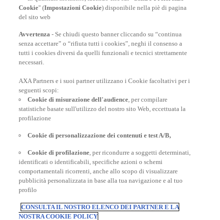
comfort della classe affari
|
Ecco 8 idee per festeggiare il
Cookie
" (
Impostazioni Cookie
) disponibile nella piè di pagina
Capodanno con stile
|
Vacanze alternative
|
Viaggi di
del sito web
Lusso
Avvertenza
- Se chiudi questo banner cliccando su “continua
senza accettare” o “rifiuta tutti i cookies”, neghi il consenso a
tutti i cookies diversi da quelli funzionali e tecnici strettamente
necessari.
AXA Partners e i suoi partner utilizzano i Cookie facoltativi per i
POLIZZE VIAGGIO
seguenti scopi:
Cookie di misurazione dell'audience
, per compilare
statistiche basate sull'utilizzo del nostro sito Web, eccettuata la
profilazione
CONSIGLI E INFORMAZIONI
Cookie di personalizzazione dei contenuti e test A/B,
Cookie di profilazione
, per ricondurre a soggetti determinati,
identificati o identificabili, specifiche azioni o schemi
INFORMAZIONI UTILI
comportamentali ricorrenti, anche allo scopo di visualizzare
pubblicità personalizzata in base alla tua navigazione e al tuo
profilo
CONSULTA IL NOSTRO ELENCO DEI PARTNER E LA
NOSTRA COOKIE POLICY