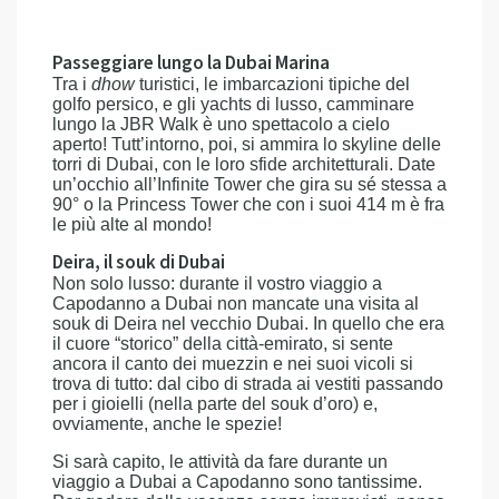
Passeggiare lungo la Dubai Marina
Tra i
dhow
turistici, le imbarcazioni tipiche del
golfo persico, e gli yachts di lusso, camminare
lungo la JBR Walk è uno spettacolo a cielo
aperto! Tutt’intorno, poi, si ammira lo skyline delle
torri di Dubai, con le loro sfide architetturali. Date
un’occhio all’Infinite Tower che gira su sé stessa a
90° o la Princess Tower che con i suoi 414 m è fra
le più alte al mondo!
Deira, il souk di Dubai
Non solo lusso: durante il vostro viaggio a
Capodanno a Dubai non mancate una visita al
souk di Deira nel vecchio Dubai. In quello che era
il cuore “storico” della città-emirato, si sente
ancora il canto dei muezzin e nei suoi vicoli si
trova di tutto: dal cibo di strada ai vestiti passando
per i gioielli (nella parte del souk d’oro) e,
ovviamente, anche le spezie!
Si sarà capito, le attività da fare durante un
viaggio a Dubai a Capodanno sono tantissime.