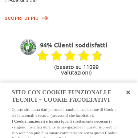
72€/assicurato
SCOPRI DI PIÙ
94% Clienti soddisfatti
(basato su 11099
valutazioni)
SITO CON COOKIE FUNZIONALI E
TECNICI + COOKIE FACOLTATIVI
Scopri tutti i nostri consigli e le informazioni
Questo sito tratta dati personali tramite installazione di Cookie,
pratiche che ti permetteranno di viaggiare
sia funzionali e tecnici (necessari) che facoltativi.
serenamente con la tua assicurazione di
I Cookie funzionali e tecnici
(quelli strettamente
necessari
)
viaggio in tutto il mondo.
vengono installati durante la navigazione in questo sito web. Il
Per destinazione
:
Viaggio in Vietnam
|
Viaggio in
sito web non può funzionare correttamente senza questi Cookie.