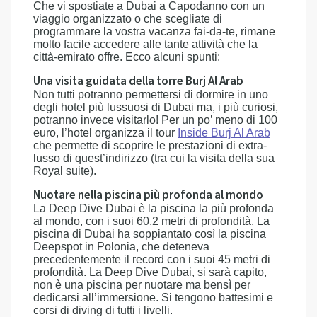
Che vi spostiate a Dubai a Capodanno con un
viaggio organizzato o che scegliate di
programmare la vostra vacanza fai-da-te, rimane
molto facile accedere alle tante attività che la
città-emirato offre. Ecco alcuni spunti:
Una visita guidata della torre Burj Al Arab
Non tutti potranno permettersi di dormire in uno
degli hotel più lussuosi di Dubai ma, i più curiosi,
potranno invece visitarlo! Per un po’ meno di 100
euro, l’hotel organizza il tour
Inside Burj Al Arab
che permette di scoprire le prestazioni di extra-
lusso di quest’indirizzo (tra cui la visita della sua
Royal suite).
Nuotare nella piscina più profonda al mondo
La Deep Dive Dubai è la piscina la più profonda
al mondo, con i suoi 60,2 metri di profondità. La
piscina di Dubai ha soppiantato così la piscina
Deepspot in Polonia, che deteneva
precedentemente il record con i suoi 45 metri di
profondità. La Deep Dive Dubai, si sarà capito,
non è una piscina per nuotare ma bensì per
dedicarsi all’immersione. Si tengono battesimi e
corsi di diving di tutti i livelli.