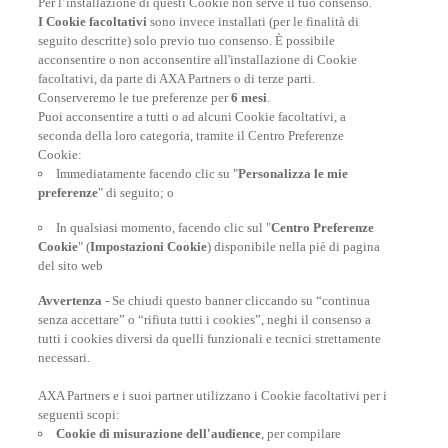
Russia
|
Repubblica Dominicana: la nostra guida di
Per l’installazione di questi Cookie non serve il tuo consenso.
viaggio
|
Oman: la nostra guida di viaggio
|
Vacanze in
I Cookie facoltativi
sono invece installati (per le finalità di
Italia: (ri)scopri il Bel paese
|
Viaggio in Thailandia
|
seguito descritte) solo previo tuo consenso. È possibile
Viaggiare in Giappone
|
Islanda: la nostra guida di
acconsentire o non acconsentire all'installazione di Cookie
viaggio
|
Guida di viaggio Emirati Arabi Uniti
|
Costa
facoltativi, da parte di AXA Partners o di terze parti.
Rica: la nostra guida di viaggio
|
Organizzare un viaggio
Conserveremo le tue preferenze per
6 mesi
.
a Singapore
Puoi acconsentire a tutti o ad alcuni Cookie facoltativi, a
seconda della loro categoria, tramite il Centro Preferenze
VACANZE 2021
|
Viaggiare on-line da casa
|
Crociere:
Cookie:
vacanze in mare aperto
|
Quando potremo ricominciare
Immediatamente facendo clic su "
Personalizza le mie
a viaggiare?
| |
Top 16 delle destinazioni per il 2021
|
preferenze
" di seguito; o
Turismo sostenibile
|
Migliori destinazioni da brivido per
Halloween
|
Viaggiare in classe economica con il
In qualsiasi momento, facendo clic sul "
Centro Preferenze
comfort della classe affari
|
Ecco 8 idee per festeggiare il
Cookie
" (
Impostazioni Cookie
) disponibile nella piè di pagina
Capodanno con stile
|
Vacanze alternative
|
Viaggi di
del sito web
Lusso
Avvertenza
- Se chiudi questo banner cliccando su “continua
senza accettare” o “rifiuta tutti i cookies”, neghi il consenso a
tutti i cookies diversi da quelli funzionali e tecnici strettamente
necessari.
AXA Partners e i suoi partner utilizzano i Cookie facoltativi per i
POLIZZE VIAGGIO
seguenti scopi:
Cookie di misurazione dell'audience
, per compilare