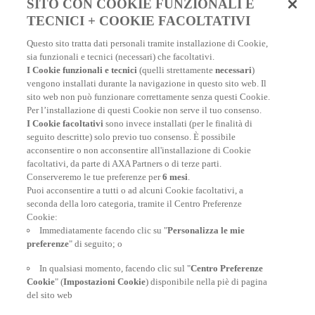
SITO CON COOKIE FUNZIONALI E
TECNICI + COOKIE FACOLTATIVI
Questo sito tratta dati personali tramite installazione di Cookie,
sia funzionali e tecnici (necessari) che facoltativi.
I Cookie funzionali e tecnici
(quelli strettamente
necessari
)
vengono installati durante la navigazione in questo sito web. Il
sito web non può funzionare correttamente senza questi Cookie.
Per l’installazione di questi Cookie non serve il tuo consenso.
I Cookie facoltativi
sono invece installati (per le finalità di
seguito descritte) solo previo tuo consenso. È possibile
Potrebbe interessarti anche
acconsentire o non acconsentire all'installazione di Cookie
facoltativi, da parte di AXA Partners o di terze parti.
Conserveremo le tue preferenze per
6 mesi
.
Puoi acconsentire a tutti o ad alcuni Cookie facoltativi, a
seconda della loro categoria, tramite il Centro Preferenze
Vaccini per la Thailandia
Cookie:
Immediatamente facendo clic su "
Personalizza le mie
Leggi il nostro articolo sui vaccini per la Thailandia e trova
preferenze
" di seguito; o
tante informazioni utili sulle precauzioni sanitarie da
prendere prima di partire e durante il tuo soggiorno.
In qualsiasi momento, facendo clic sul "
Centro Preferenze
Cookie
" (
Impostazioni Cookie
) disponibile nella piè di pagina
del sito web
VACCINI PER LA THAILANDIA