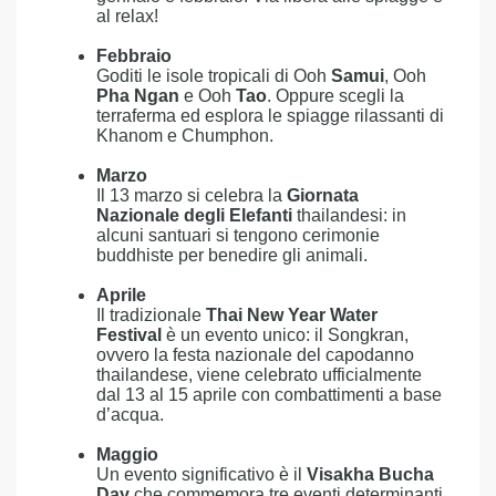
al relax!
Febbraio
Goditi le isole tropicali di Ooh
Samui
, Ooh
Pha Ngan
e Ooh
Tao
. Oppure scegli la
terraferma ed esplora le spiagge rilassanti di
Khanom e Chumphon.
Marzo
Il 13 marzo si celebra la
Giornata
Nazionale degli Elefanti
thailandesi: in
alcuni santuari si tengono cerimonie
buddhiste per benedire gli animali.
Aprile
Il tradizionale
Thai New Year Water
Festival
è un evento unico: il Songkran,
ovvero la festa nazionale del capodanno
thailandese, viene celebrato ufficialmente
dal 13 al 15 aprile con combattimenti a base
d’acqua.
Maggio
Un evento significativo è il
Visakha Bucha
Day
che commemora tre eventi determinanti