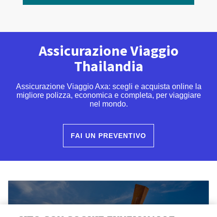
Assicurazione Viaggio
Thailandia
Assicurazione Viaggio Axa: scegli e acquista online la
migliore polizza, economica e completa, per viaggiare
nel mondo.
FAI UN PREVENTIVO