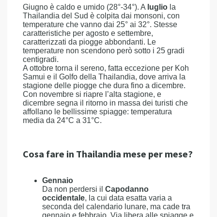
Giugno è caldo e umido (28°-34°). A
luglio
la
Thailandia del Sud è colpita dai monsoni, con
temperature che vanno dai 25° ai 32°. Stesse
caratteristiche per agosto e settembre,
caratterizzati da piogge abbondanti. Le
temperature non scendono però sotto i 25 gradi
centigradi.
A ottobre torna il sereno, fatta eccezione per Koh
Samui e il Golfo della Thailandia, dove arriva la
stagione delle piogge che dura fino a dicembre.
Con novembre si riapre l’alta stagione, e
dicembre segna il ritorno in massa dei turisti che
affollano le bellissime spiagge: temperatura
media da 24°C a 31°C.
Cosa fare in Thailandia mese per mese?
Gennaio
Da non perdersi il
Capodanno
occidentale
, la cui data esatta varia a
seconda del calendario lunare, ma cade tra
gennaio e febbraio. Via libera alle spiagge e