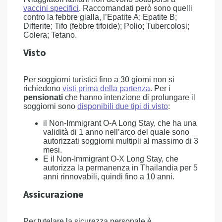
vaccini specifici
. Raccomandati però sono quelli
contro la febbre gialla, l’Epatite A; Epatite B;
Difterite; Tifo (febbre tifoide); Polio; Tubercolosi;
Colera; Tetano.
Visto
Per soggiorni turistici fino a 30 giorni non si
richiedono
visti prima della partenza
. Per i
pensionati
che hanno intenzione di prolungare il
soggiorni sono
disponibili due tipi di visto
:
il Non-Immigrant O-A Long Stay, che ha una
validità di 1 anno nell’arco del quale sono
autorizzati soggiorni multipli al massimo di 3
mesi.
E il Non-Immigrant O-X Long Stay, che
autorizza la permanenza in Thailandia per 5
anni rinnovabili, quindi fino a 10 anni.
Assicurazione
Per tutelare la sicurezza personale è