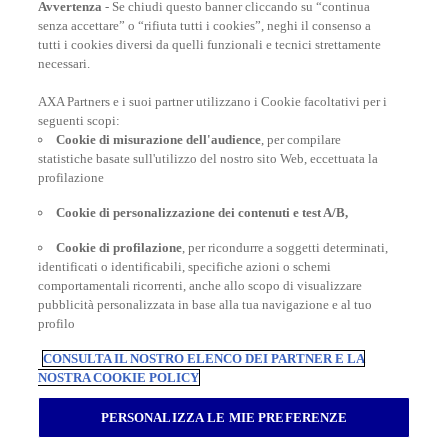
Avvertenza
- Se chiudi questo banner cliccando su “continua
senza accettare” o “rifiuta tutti i cookies”, neghi il consenso a
tutti i cookies diversi da quelli funzionali e tecnici strettamente
necessari.
AXA Partners e i suoi partner utilizzano i Cookie facoltativi per i
POLIZZE VIAGGIO
seguenti scopi:
Cookie di misurazione dell'audience
, per compilare
statistiche basate sull'utilizzo del nostro sito Web, eccettuata la
profilazione
CONSIGLI E INFORMAZIONI
Cookie di personalizzazione dei contenuti e test A/B,
Cookie di profilazione
, per ricondurre a soggetti determinati,
INFORMAZIONI UTILI
identificati o identificabili, specifiche azioni o schemi
comportamentali ricorrenti, anche allo scopo di visualizzare
pubblicità personalizzata in base alla tua navigazione e al tuo
profilo
CONSULTA IL NOSTRO ELENCO DEI PARTNER E LA
NOSTRA COOKIE POLICY
Inter Partner Assistance S.A. Compagnia di Assicurazioni e Riassicurazioni
Rappresentanza Generale per l’Italia - Via Carlo Pesenti 121 - 00156 Roma -
PERSONALIZZA LE MIE PREFERENZE
Tel.06/42118.1 Sede legale Bruxelles – 7, Boulevard du Régent – Capitale
sociale € 180.702.613,00 interamente versato – Gruppo AXA Partners N.