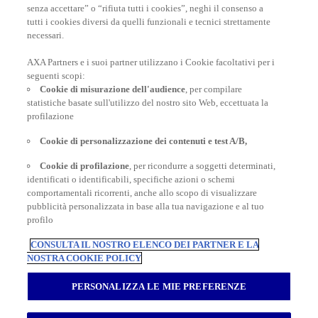
senza accettare” o “rifiuta tutti i cookies”, neghi il consenso a
tutti i cookies diversi da quelli funzionali e tecnici strettamente
necessari.
AXA Partners e i suoi partner utilizzano i Cookie facoltativi per i
POLIZZE VIAGGIO
seguenti scopi:
Cookie di misurazione dell'audience
, per compilare
statistiche basate sull'utilizzo del nostro sito Web, eccettuata la
profilazione
CONSIGLI E INFORMAZIONI
Cookie di personalizzazione dei contenuti e test A/B,
Cookie di profilazione
, per ricondurre a soggetti determinati,
INFORMAZIONI UTILI
identificati o identificabili, specifiche azioni o schemi
comportamentali ricorrenti, anche allo scopo di visualizzare
pubblicità personalizzata in base alla tua navigazione e al tuo
profilo
CONSULTA IL NOSTRO ELENCO DEI PARTNER E LA
NOSTRA COOKIE POLICY
Inter Partner Assistance S.A. Compagnia di Assicurazioni e Riassicurazioni
Rappresentanza Generale per l’Italia - Via Carlo Pesenti 121 - 00156 Roma -
PERSONALIZZA LE MIE PREFERENZE
Tel.06/42118.1 Sede legale Bruxelles – 7, Boulevard du Régent – Capitale
sociale € 180.702.613,00 interamente versato – Gruppo AXA Partners N.
Iscrizione all’Albo Imprese di Assicurazioni e Riassicurazioni I.00014 -