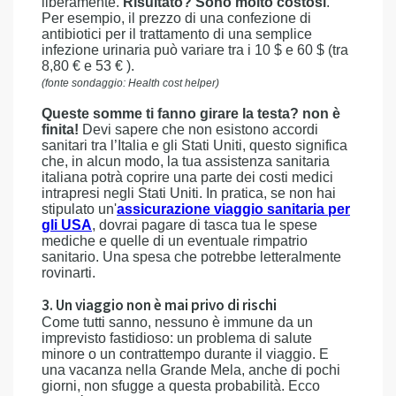
liberamente.
Risultato? Sono molto costosi
.
Per esempio, il prezzo di una confezione di
antibiotici per il trattamento di una semplice
infezione urinaria può variare tra i 10 $ e 60 $ (tra
8,80 € e 53 € ).
(fonte sondaggio: Health cost helper)
Queste somme ti fanno girare la testa? non è
finita!
Devi sapere che non esistono accordi
sanitari tra l’Italia e gli Stati Uniti, questo significa
che, in alcun modo, la tua assistenza sanitaria
italiana potrà coprire una parte dei costi medici
intrapresi negli Stati Uniti. In pratica, se non hai
stipulato un'
assicurazione viaggio sanitaria per
gli USA
, dovrai pagare di tasca tua le spese
mediche e quelle di un eventuale rimpatrio
sanitario. Una spesa che potrebbe letteralmente
rovinarti.
3. Un viaggio non è mai privo di rischi
Come tutti sanno, nessuno è immune da un
imprevisto fastidioso: un problema di salute
minore o un contrattempo durante il viaggio. E
una vacanza nella Grande Mela, anche di pochi
giorni, non sfugge a questa probabilità. Ecco