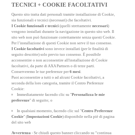
TECNICI + COOKIE FACOLTATIVI
Questo sito tratta dati personali tramite installazione di Cookie,
sia funzionali e tecnici (necessari) che facoltativi.
I Cookie funzionali e tecnici
(quelli strettamente
necessari
)
vengono installati durante la navigazione in questo sito web. Il
sito web non può funzionare correttamente senza questi Cookie.
Per l’installazione di questi Cookie non serve il tuo consenso.
I Cookie facoltativi
sono invece installati (per le finalità di
Potrebbe interessarti anche
seguito descritte) solo previo tuo consenso. È possibile
acconsentire o non acconsentire all'installazione di Cookie
facoltativi, da parte di AXA Partners o di terze parti.
Conserveremo le tue preferenze per
6 mesi
.
Puoi acconsentire a tutti o ad alcuni Cookie facoltativi, a
Viaggio nei parchi nazionali USA: i nostri
seconda della loro categoria, tramite il Centro Preferenze
consigli
Cookie:
Immediatamente facendo clic su "
Personalizza le mie
Un viaggio nei parchi nazionali americani significa
preferenze
" di seguito; o
assaporare quel sapore di wild west che ha fatto sognare
delle generazioni intere
In qualsiasi momento, facendo clic sul "
Centro Preferenze
Cookie
" (
Impostazioni Cookie
) disponibile nella piè di pagina
del sito web
SCOPRI DI PIÙ
Avvertenza
- Se chiudi questo banner cliccando su “continua