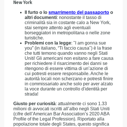
New York
Il furto o lo
smarrimento del passaporto
o
altri documenti
: nonostante il tasso di
criminalità sia in costante calo a New York,
stai sempre attento agli eventuali
borseggiatori in metropolitana o nelle zone
turistiche.
Problemi con la legge
: "I am gonna sue
you” (in italiano, “Ti faccio causa") è la frase
che tutti temono quando vanno negli Stati
Uniti! Gli americani non esitano a fare causa
per richiedere il risarcimento dei danni se
ritengono di essere vittima di un’azione di
cui potresti essere responsabile. Anche le
autorità locali non scherzano e potresti finire
in commissariato anche solo per aver alzato
la voce durante un controllo d'identità per
strada!
Giusto per curiosità
: attualmente ci sono 1.33
milioni di avvocati iscritti all’albo negli Stati Uniti
(cifre dell’American Bar Association’s 2020 ABA
Profile of the Legal Profession). Riportato alla
popolazione totale degli States, questo significa