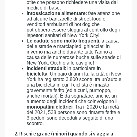
otite che possono richiedere una visita dal
medico di base.
Intossicazione alimentare
: fate attenzione
ad alcune bancarelle di street-food e
venditori ambulanti di hot dog che
potrebbero essere sfuggiti al controllo degli
ispettori sanitari di New York City!
Le cadute sono molto frequenti
: a causa
delle strade e marciapiedi ghiacciati in
inverno ma anche durante tutto l'anno a
causa delle numerose buche sulle strade di
New York. Occhio alle caviglie!
Incidenti stradali
: in particolare
in
bicicletta
. Un paio di anni fa, la città di New
York ha registrato 3.800 scontri tra un'auto e
una bicicletta in cui il ciclista è rimasto
gravemente ferito (ed alcuni, purtroppo,
anche mortali). È da segnalare, anche, un
aumento degli incidenti che coinvolgono
i
monopattini elettrici
. Tra il 2020 e la metà
del 2021, 538 persone sono rimaste ferite e
3 pedoni sono deceduti a seguito di uno
scontro.
2. Rischi e grane (minori) quando si viaggia a