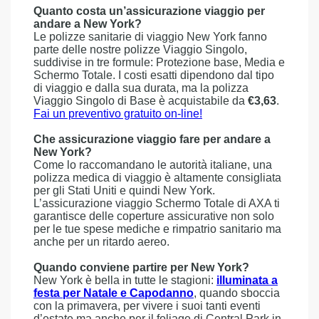
Quanto costa un’assicurazione viaggio per
andare a New York?
Le polizze sanitarie di viaggio New York fanno
parte delle nostre polizze Viaggio Singolo,
suddivise in tre formule: Protezione base, Media e
Schermo Totale. I costi esatti dipendono dal tipo
di viaggio e dalla sua durata, ma la polizza
Viaggio Singolo di Base è acquistabile da
€3,63
.
Fai un preventivo gratuito on-line!
Che assicurazione viaggio fare per andare a
New York?
Come lo raccomandano le autorità italiane, una
polizza medica di viaggio è altamente consigliata
per gli Stati Uniti e quindi New York.
L’assicurazione viaggio Schermo Totale di AXA ti
garantisce delle coperture assicurative non solo
per le tue spese mediche e rimpatrio sanitario ma
anche per un ritardo aereo.
Quando conviene partire per New York?
New York è bella in tutte le stagioni:
illuminata a
festa per Natale e Capodanno
, quando sboccia
con la primavera, per vivere i suoi tanti eventi
d’estate ma anche per il foliage di Central Park in