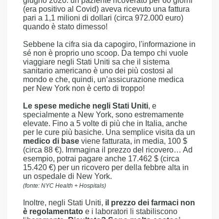
giugno 2020: un paziente ricoverato per 60 giorni
(era positivo al Covid) aveva ricevuto una fattura
pari a 1,1 milioni di dollari (circa 972.000 euro)
quando è stato dimesso!
Sebbene la cifra sia da capogiro, l'informazione in
sé non è proprio uno scoop. Da tempo chi vuole
viaggiare negli Stati Uniti sa che il sistema
sanitario americano è uno dei più costosi al
mondo e che, quindi, un’assicurazione medica
per New York non è certo di troppo!
Le spese mediche negli Stati Uniti
, e
specialmente a New York, sono estremamente
elevate. Fino a 5 volte di più che in Italia, anche
per le cure più basiche. Una semplice visita da un
medico di base
viene fatturata, in media, 100 $
(circa 88 €). Immagina il prezzo del ricovero… Ad
esempio, potrai pagare anche 17.462 $ (circa
15.420 €) per un ricovero per della febbre alta in
un ospedale di New York.
(fonte: NYC Health + Hospitals)
Inoltre, negli Stati Uniti,
il prezzo dei farmaci non
è regolamentato
e i laboratori li stabiliscono