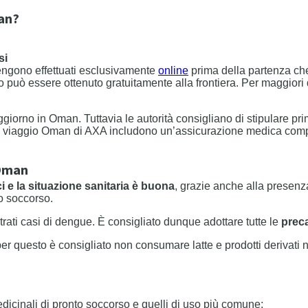
man?
si
vengono effettuati esclusivamente
online
prima della partenza che
o può essere ottenuto gratuitamente alla frontiera. Per maggiori d
giorno in Oman. Tuttavia le autorità consigliano di stipulare pr
zze viaggio Oman di AXA includono un’assicurazione medica compl
 Oman
ci e la situazione sanitaria è buona
, grazie anche alla presenz
mo soccorso.
rati casi di dengue. È consigliato dunque adottare tutte le
preca
per questo è consigliato non consumare latte e prodotti derivati n
icinali di pronto soccorso e quelli di uso più comune;