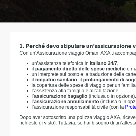
1. Perché devo stipulare un’assicurazione
Con un’Assicurazione viaggio Oman, AXA ti accompagn
un’assistenza telefonica in
italiano 24/7
,
il
pagamento diretto delle spese mediche
e ma
un interprete sul posto e la traduzione della cartel
il
rimpatrio sanitario
, il
prolungamento di sog
la copertura delle spese di viaggio per un familia
l’assistenza alla famiglia e all’abitazione,
l’
assicurazione bagaglio
(inclusa o in opzione),
l’
assicurazione annullamento
(inclusa o in opz
l’assicurazione responsabilità civile (con la
Prot
Dopo aver sottoscritto una polizza viaggio AXA, ricever
richieste di visto). Tuttavia, se hai bisogno di un’attest