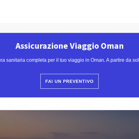
Assicurazione Viaggio Oman
a sanitaria completa per il tuo viaggio in Oman. A partire da sol
FAI UN PREVENTIVO