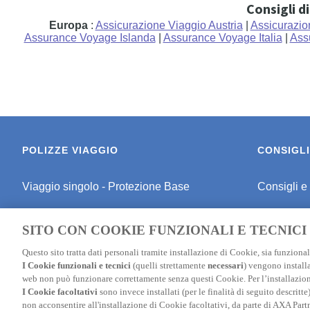
Consigli d
Europa
:
Assicurazione Viaggio Austria
|
Assicurazio
Assurance Voyage Islanda
|
Assurance Voyage Italia
|
Ass
POLIZZE VIAGGIO
CONSIGLI
Viaggio singolo - Protezione Base
Consigli e
Viaggio singolo - Protezione Media
Consigli pe
SITO CON COOKIE FUNZIONALI E TECNICI
Viaggio singolo - Schermo Totale
Consigli P
Questo sito tratta dati personali tramite installazione di Cookie, sia funzionali
I Cookie funzionali e tecnici
(quelli strettamente
necessari
) vengono installa
Polizza Studenti
Assicuraz
web non può funzionare correttamente senza questi Cookie. Per l’installazion
I Cookie facoltativi
sono invece installati (per le finalità di seguito descritt
Polizza Sci
Assicurazi
non acconsentire all'installazione di Cookie facoltativi, da parte di AXA Part