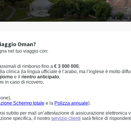
 viaggio Oman?
a nel tuo viaggio con:
ssimali di rimborso fino a
€ 3 000 000
,
la clinica (la lingua ufficiale è l’arabo, ma l’inglese è molto diffu
giorno
e il
rientro anticipato
,
re in caso di ricovero,
ione),
ezione Schermo totale
e la
Polizza annuale
).
ai subito per mail un’attestazione di assicurazione elettronica 
azione specifica, il nostro
servizio clienti
sarà felice di risponder