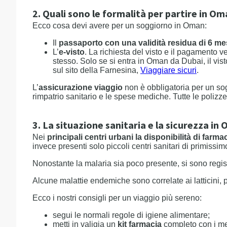
2. Quali sono le formalità per partire in O
Ecco cosa devi avere per un soggiorno in Oman:
Il
passaporto con una validità residua di 6 me
L’
e-visto
. La richiesta del visto e il pagamento 
stesso. Solo se si entra in Oman da Dubai, il vist
sul sito della Farnesina,
Viaggiare sicuri
.
L’
assicurazione viaggio
non è obbligatoria per un sog
rimpatrio sanitario e le spese mediche. Tutte le poli
3. La situazione sanitaria e la sicurezza in
Nei
principali centri urbani la disponibilità di farma
invece presenti solo piccoli centri sanitari di primissi
Nonostante la malaria sia poco presente, si sono regist
Alcune malattie endemiche sono correlate ai latticini, 
Ecco i nostri consigli per un viaggio più sereno:
segui le normali regole di igiene alimentare;
metti in valigia un
kit farmacia
completo con i med