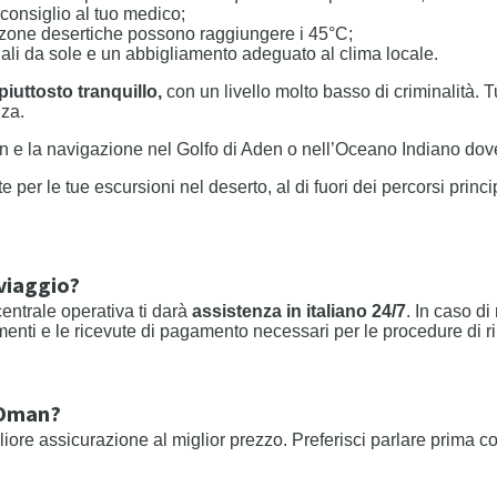
consiglio al tuo medico;
zone desertiche possono raggiungere i 45°C;
iali da sole e un abbigliamento adeguato al clima locale.
iuttosto tranquillo,
con un livello molto basso di criminalità. T
nza.
 e la navigazione nel Golfo di Aden o nell’Oceano Indiano dove s
 per le tue escursioni nel deserto, al di fuori dei percorsi princip
 viaggio?
centrale operativa ti darà
assistenza in italiano 24/7
. In caso di
ti e le ricevute di pagamento necessari per le procedure di rimbo
o Oman?
gliore assicurazione al miglior prezzo. Preferisci parlare prima