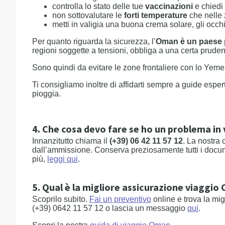
controlla lo stato delle tue
vaccinazioni
e chiedi 
non sottovalutare le
forti temperature
che nelle 
metti in valigia una buona crema solare, gli occh
Per quanto riguarda la sicurezza, l’
Oman è un paese p
regioni soggette a tensioni, obbliga a una certa prude
Sono quindi da evitare le zone frontaliere con lo Yemen
Ti consigliamo inoltre di affidarti sempre a guide esperte
pioggia.
4. Che cosa devo fare se ho un problema in
Innanzitutto chiama il
(+39) 06 42 11 57 12
. La nostra 
dall’ammissione. Conserva preziosamente tutti i documen
più,
leggi qui
.
5. Qual è la migliore assicurazione viaggi
Scoprilo subito.
Fai un preventivo
online e trova la mi
(+39) 0642 11 57 12 o lascia un messaggio
qui
.