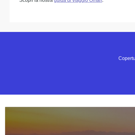
Scopri la nostra
guida di viaggio Oman
.
Copertur