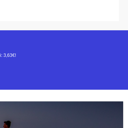
i: 3,63€!