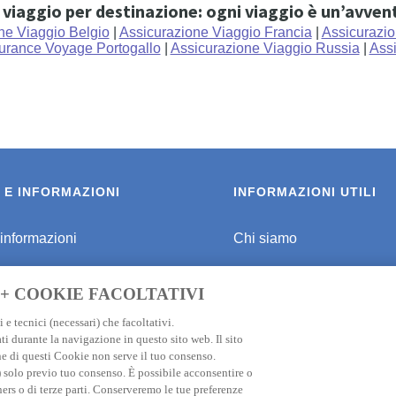
i viaggio per destinazione: ogni viaggio è un’avven
ne Viaggio Belgio
|
Assicurazione Viaggio Francia
|
Assicurazio
urance Voyage Portogallo
|
Assicurazione Viaggio Russia
|
Ass
 E INFORMAZIONI
INFORMAZIONI UTILI
 informazioni
Chi siamo
r viaggiare sicuri
Programma di affiliazione
 + COOKIE FACOLTATIVI
er Destinazione
Informativa privacy
 e tecnici (necessari) che facoltativi.
ti durante la navigazione in questo sito web. Il sito
ione Viaggio Giappone
FAQ
e di questi Cookie non serve il tuo consenso.
e) solo previo tuo consenso. È possibile acconsentire o
one Viaggio Thailandia
Informativa Cookie
ners o di terze parti. Conserveremo le tue preferenze