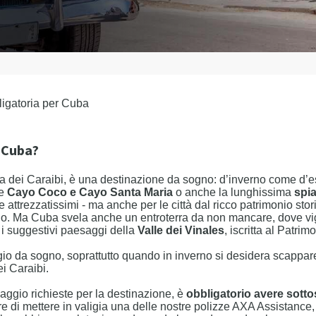
igatoria per Cuba
a Cuba?
ola dei Caraibi, è una destinazione da sogno: d’inverno come d’e
me
Cayo Coco e Cayo Santa Maria
o anche la lunghissima
spi
ive attrezzatissimi - ma anche per le città dal ricco patrimonio stor
lo. Ma Cuba svela anche un entroterra da non mancare, dove vig
 i suggestivi paesaggi della
Valle dei Vinales
, iscritta al Patr
o da sogno, soprattutto quando in inverno si desidera scappare
ei Caraibi.
viaggio richieste per la destinazione, è
obbligatorio avere sotto
e di mettere in valigia una delle nostre polizze AXA Assistance, 