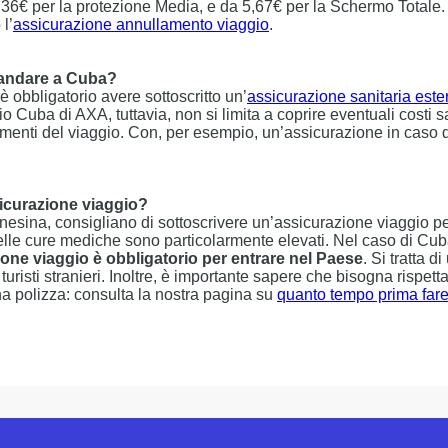
36€ per la protezione Media, e da 5,67€ per la Schermo Totale. E
l’
assicurazione annullamento viaggio
.
 andare a Cuba?
è obbligatorio avere sottoscritto un’
assicurazione sanitaria este
o Cuba di AXA, tuttavia, non si limita a coprire eventuali costi sa
momenti del viaggio. Con, per esempio, un’assicurazione in caso 
icurazione viaggio?
rnesina, consigliano di sottoscrivere un’assicurazione viaggio pe
delle cure mediche sono particolarmente elevati. Nel caso di Cub
ione viaggio è obbligatorio per entrare nel Paese
. Si tratta d
turisti stranieri. Inoltre, è importante sapere che bisogna rispet
una polizza: consulta la nostra pagina su
quanto tempo prima fare