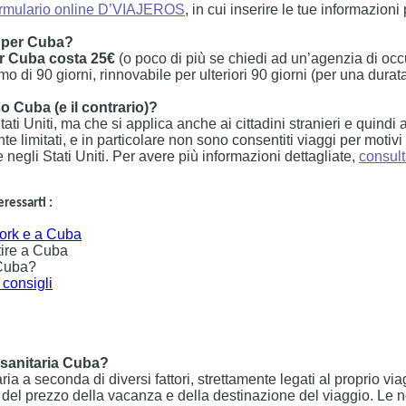
ormulario online D’VIAJEROS
, in cui inserire le tue informazion
o per Cuba?
er Cuba costa 25€
(o poco di più se chiedi ad un’agenzia di occu
di 90 giorni, rinnovabile per ulteriori 90 giorni (per una durat
so Cuba (e il contrario)?
i Uniti, ma che si applica anche ai cittadini stranieri e quindi agli 
e limitati, e in particolare non sono consentiti viaggi per motivi
negli Stati Uniti. Per avere più informazioni dettagliate,
consult
ressarti :
ork e a Cuba
rtire a Cuba
 Cuba?
 consigli
 sanitaria Cuba?
ria a seconda di diversi fattori, strettamente legati al proprio via
el prezzo della vacanza e della destinazione del viaggio. Le no