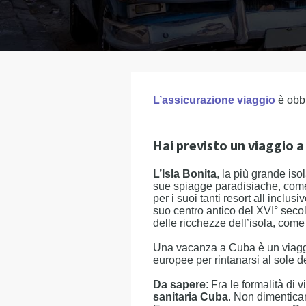
L’assicurazione viaggio
è obbl
Hai previsto un viaggio 
L’Isla Bonita
, la più grande is
sue spiagge paradisiache, co
per i suoi tanti resort all inclus
suo centro antico del XVI° seco
delle ricchezze dell’isola, come
Una vacanza a Cuba è un viaggi
europee per rintanarsi al sole d
Da sapere
: Fra le formalità di 
sanitaria Cuba
. Non dimenticar