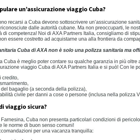
ipulare un’assicurazione viaggio Cuba?
liono recarsi a Cuba devono sottoscrivere un’assicurazione sani
iconosciute dalle autorità cubane. Ma non preoccuparti, le nost
tà di competenza! Noi di AXA Partners Italia, consigliamo di stip
on essere costretto ad acquistarne una alla frontiera da compa
nitaria Cuba di AXA non è solo una polizza sanitaria ma offr
 a Cuba è meglio poter contare su qualche garanzia in più oltre 
curazione viaggio Cuba di AXA Partners Italia e si può! Con le po
 credito,
 smarrimento,
del bagaglio (a seconda della polizza),
ilità civile per danni a cose o persone (inclusa nella polizza 
i viaggio sicura?
la Farnesina, Cuba non presenta particolari condizioni di pericol
re le norme di buon senso comuni!
ccomandazioni per una vacanza tranquilla: