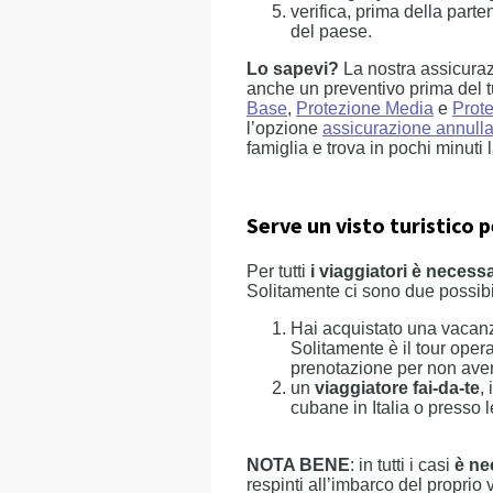
verifica, prima della parte
del paese.
Lo sapevi?
La nostra assicuraz
anche un preventivo prima del tu
Base
,
Protezione Media
e
Prot
l’opzione
assicurazione annull
famiglia e trova in pochi minuti 
Serve un visto turistico 
Per tutti
i viaggiatori è necess
Solitamente ci sono due possibi
Hai acquistato una vacan
Solitamente è il tour oper
prenotazione per non aver
un
viaggiatore fai-da-te
,
cubane in Italia o presso 
NOTA BENE
: in tutti i casi
è ne
respinti all’imbarco del proprio 