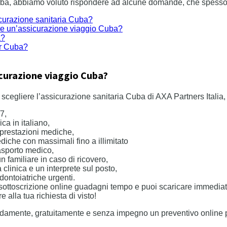
a, abbiamo voluto rispondere ad alcune domande, che spesso ci 
curazione sanitaria Cuba?
ere un’assicurazione viaggio Cuba?
a?
er Cuba?
icurazione viaggio Cuba?
 scegliere l’assicurazione sanitaria Cuba di AXA Partners Italia
7,
ca in italiano,
 prestazioni mediche,
diche con massimali fino a illimitato
trasporto medico,
un familiare in caso di ricovero,
a clinica e un interprete sul posto,
dontoiatriche urgenti.
 sottoscrizione online guadagni tempo e puoi scaricare immediata
 alla tua richiesta di visto!
apidamente, gratuitamente e senza impegno un preventivo online p