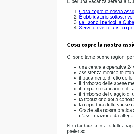
E per una vacanza serena a Cub
Cosa copre la nostra assi
È obbligatorio sottoscriv
uali sono i pericoli a Cub
Serve un visto turistico p
Cosa copre la nostra ass
Ci sono tante buone ragioni per
una centrale operativa 24/
assistenza medica telefoni
il pagamento diretto delle
il rimborso delle spese me
il rimpatrio sanitario e il 
il rimborso del viaggio di 
la traduzione della cartell
la copertura delle spese o
Grazie alla nostra pratica
d’assicurazione da allegare
Non tardare, allora, effettua r
preferisci!