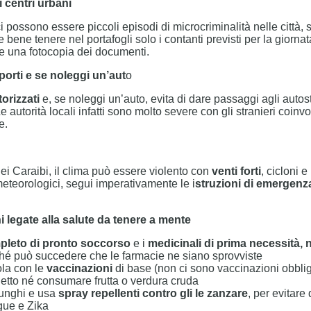
i centri urbani
ci possono essere piccoli episodi di microcriminalità nelle città,
e bene tenere nel portafogli solo i contanti previsti per la giornat
e una fotocopia dei documenti.
sporti e se noleggi un’aut
o
torizzati
e, se noleggi un’auto, evita di dare passaggi agli autost
 Le autorità locali infatti sono molto severe con gli stranieri coinvo
e.
ei Caraibi, il clima può essere violento con
venti forti
, cicloni e
meteorologici, segui imperativamente le i
struzioni di emergenza 
legate alla salute da tenere a mente
mpleto di pronto soccorso
e i
medicinali di prima necessità,
hé può succedere che le farmacie ne siano sprovviste
ola con le
vaccinazioni
di base (non ci sono vaccinazioni obbli
netto né consumare frutta o verdura cruda
lunghi e usa
spray repellenti contro gli le zanzare
, per evitare 
gue e Zika