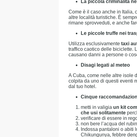
La piccola criminalità ne
Come è il caso anche in Italia, 
altre località turistiche. È sempr
rimane sprovveduti, e anche far
Le piccole truffe nei tra
Utilizza esclusivamente
taxi au
traffico caotico delle biciclette.
causano danni a persone o cos
Disagi legati al meteo
A Cuba, come nelle altre isole d
colpita da uno di questi eventi 
dal tuo hotel.
Cinque raccomandazioni 
metti in valigia
un kit co
che usi solitamente
perc
verificare di essere in reg
non bere l’acqua del rubi
Indossa pantaloni o abiti 
Chikungunya, febbre den