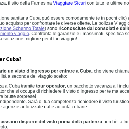
nza, il sito della Farnesina
Viaggiare Sicuri
con tutte le ultime no
ione sanitaria Cuba può essere comodamente (e in pochi clic) a
o acquisto per confrontare le diverse offerte. Le polizze Viaggi
ezione Schermo Totale
) sono
riconosciute dai consolati e dal
amento viaggio
. Confronta le garanzie e i massimali, specifica se
la soluzione migliore per il tuo viaggio!
per Cuba?
ario un visto d’ingresso per entrare a Cuba
, che viene chiam
lità a seconda del viaggio scelto:
za a Cuba tramite
tour operator
, un pacchetto vacanza all inclu
ator che si occupa di richiedere il visto d’ingresso per te ma ac
e brutte sorprese!
 indipendente. Sarà di tua competenza richiedere il visto turistico
le agenzie autorizzate dalle autorità cubane.
cessario disporre del visto prima della partenza
perchè, altri
volo.