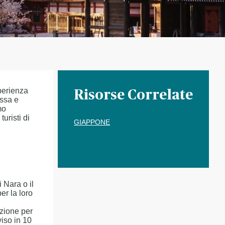
perienza
Risorse Correlate
essa e
mo
uristi di
GIAPPONE
 Nara o il
er la loro
azione per
viso in 10