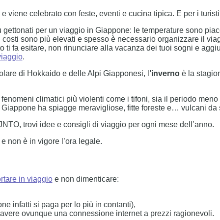
e viene celebrato con feste, eventi e cucina tipica. E per i turist
ù gettonati per un viaggio in Giappone: le temperature sono piace
i costi sono più elevati e spesso è necessario organizzare il via
 ti fa esitare, non rinunciare alla vacanza dei tuoi sogni e aggiu
viaggio
.
olare di Hokkaido e delle Alpi Giapponesi, l
’inverno
è la stagio
 fenomeni climatici più violenti come i tifoni, sia il periodo meno
 Giappone ha spiagge meravigliose, fitte foreste e… vulcani da 
JNTO, trovi idee e consigli di viaggio per ogni mese dell’anno.
e non è in vigore l’ora legale.
rtare in viaggio
e non dimenticare:
ne infatti si paga per lo più in contanti),
er avere ovunque una connessione internet a prezzi ragionevoli.