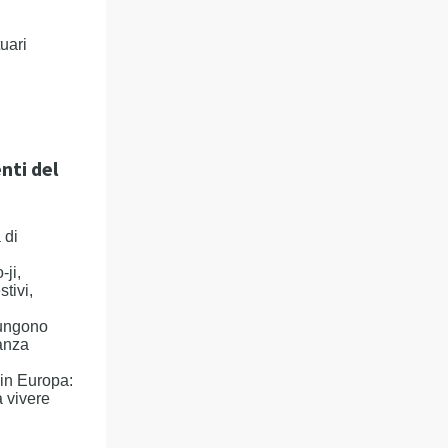
uari
nti del
 di
-ji,
tivi,
iungono
tanza
 in Europa:
 vivere