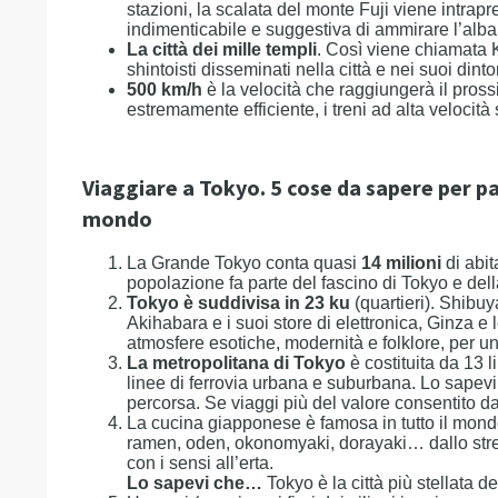
stazioni, la scalata del monte Fuji viene intrap
indimenticabile e suggestiva di ammirare l’alba o
La città dei mille templi
. Così viene chiamata K
shintoisti disseminati nella città e nei suoi dinto
500 km/h
è la velocità che raggiungerà il pross
estremamente efficiente, i treni ad alta velocit
Viaggiare a Tokyo. 5 cose da sapere per par
mondo
La Grande Tokyo conta quasi
14 milioni
di abit
popolazione fa parte del fascino di Tokyo e della 
Tokyo è suddivisa in 23 ku
(quartieri). Shibuy
Akihabara e i suoi store di elettronica, Ginza e
atmosfere esotiche, modernità e folklore, per 
La metropolitana di Tokyo
è costituita da 13 
linee di ferrovia urbana e suburbana. Lo sapevi
percorsa. Se viaggi più del valore consentito dal 
La cucina giapponese è famosa in tutto il mondo
ramen, oden, okonomyaki, dorayaki… dallo stree
con i sensi all’erta.
Lo sapevi che…
Tokyo è la città più stellata