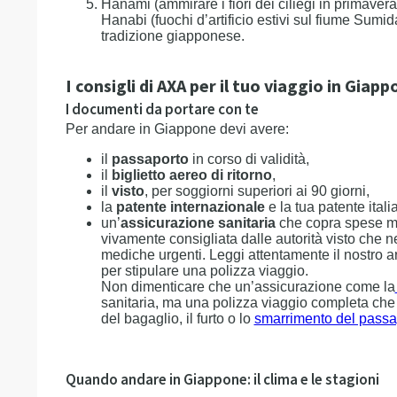
Hanami (ammirare i fiori dei ciliegi in primaver
Hanabi (fuochi d’artificio estivi sul fiume Sumid
tradizione giapponese.
I consigli di AXA per il tuo viaggio in Giap
I documenti da portare con te
Per andare in Giappone devi avere:
il
passaporto
in corso di validità,
il
biglietto aereo di ritorno
,
il
visto
, per soggiorni superiori ai 90 giorni,
la
patente internazionale
e la tua patente ital
un’
assicurazione sanitaria
che copra spese med
vivamente consigliata dalle autorità visto che n
mediche urgenti. Leggi attentamente il nostro art
per stipulare una polizza viaggio.
Non dimenticare che un’assicurazione come la
sanitaria, ma una polizza viaggio completa che 
del bagaglio, il furto o lo
smarrimento del passa
Quando andare in Giappone: il clima e le stagioni