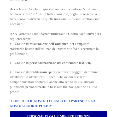
Lusso
Avvertenza
- Se chiudi questo banner cliccando su “continua
senza accettare” o “rifiuta tutti i cookies”, neghi il consenso a
tutti i cookies diversi da quelli funzionali e tecnici strettamente
necessari.
AXA Partners e i suoi partner utilizzano i Cookie facoltativi per i
POLIZZE VIAGGIO
seguenti scopi:
Cookie di misurazione dell'audience
, per compilare
statistiche basate sull'utilizzo del nostro sito Web, eccettuata la
profilazione
CONSIGLI E INFORMAZIONI
Cookie di personalizzazione dei contenuti e test A/B,
Cookie di profilazione
, per ricondurre a soggetti determinati,
identificati o identificabili, specifiche azioni o schemi
INFORMAZIONI UTILI
comportamentali ricorrenti, anche allo scopo di visualizzare
pubblicità personalizzata in base alla tua navigazione e al tuo
profilo
CONSULTA IL NOSTRO ELENCO DEI PARTNER E LA
NOSTRA COOKIE POLICY
Inter Partner Assistance S.A. Compagnia di Assicurazioni e Riassicurazioni
Rappresentanza Generale per l’Italia - Via Carlo Pesenti 121 - 00156 Roma -
PERSONALIZZA LE MIE PREFERENZE