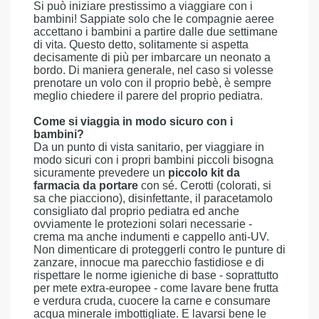
Si può iniziare prestissimo a viaggiare con i
bambini! Sappiate solo che le compagnie aeree
accettano i bambini a partire dalle due settimane
di vita. Questo detto, solitamente si aspetta
decisamente di più per imbarcare un neonato a
bordo. Di maniera generale, nel caso si volesse
prenotare un volo con il proprio bebè, è sempre
meglio chiedere il parere del proprio pediatra.
Come si viaggia in modo sicuro con i
bambini?
Da un punto di vista sanitario, per viaggiare in
modo sicuri con i propri bambini piccoli bisogna
sicuramente prevedere un
piccolo kit da
farmacia da portare
con sé. Cerotti (colorati, si
sa che piacciono), disinfettante, il paracetamolo
consigliato dal proprio pediatra ed anche
ovviamente le protezioni solari necessarie -
crema ma anche indumenti e cappello anti-UV.
Non dimenticare di proteggerli contro le punture di
zanzare, innocue ma parecchio fastidiose e di
rispettare le norme igieniche di base - soprattutto
per mete extra-europee - come lavare bene frutta
e verdura cruda, cuocere la carne e consumare
acqua minerale imbottigliate. E lavarsi bene le