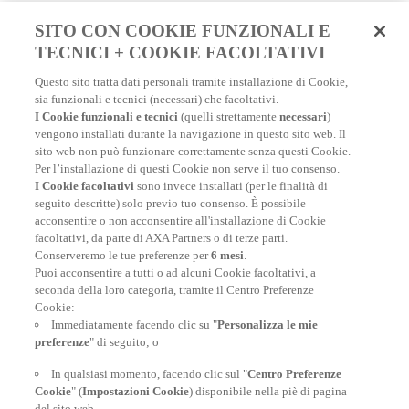
SITO CON COOKIE FUNZIONALI E
TECNICI + COOKIE FACOLTATIVI
Scopri tutti i nostri consigli e le informazioni
Questo sito tratta dati personali tramite installazione di Cookie,
pratiche che ti permetteranno di viaggiare
sia funzionali e tecnici (necessari) che facoltativi.
serenamente con la tua assicurazione di
I Cookie funzionali e tecnici
(quelli strettamente
necessari
)
viaggio in tutto il mondo.
vengono installati durante la navigazione in questo sito web. Il
Per destinazione
:
Viaggio in Vietnam
|
Viaggio in
sito web non può funzionare correttamente senza questi Cookie.
Russia
|
Repubblica Dominicana: la nostra guida di
Per l’installazione di questi Cookie non serve il tuo consenso.
viaggio
|
Oman: la nostra guida di viaggio
|
Vacanze in
I Cookie facoltativi
sono invece installati (per le finalità di
Italia: (ri)scopri il Bel paese
|
Viaggio in Thailandia
|
seguito descritte) solo previo tuo consenso. È possibile
Viaggiare in Giappone
|
Islanda: la nostra guida di
acconsentire o non acconsentire all'installazione di Cookie
viaggio
|
Guida di viaggio Emirati Arabi Uniti
|
Costa
facoltativi, da parte di AXA Partners o di terze parti.
Rica: la nostra guida di viaggio
|
Organizzare un viaggio
Conserveremo le tue preferenze per
6 mesi
.
a Singapore
Puoi acconsentire a tutti o ad alcuni Cookie facoltativi, a
seconda della loro categoria, tramite il Centro Preferenze
VACANZE 2021
|
Viaggiare on-line da casa
|
Crociere:
Cookie:
vacanze in mare aperto
|
Quando potremo ricominciare
Immediatamente facendo clic su "
Personalizza le mie
a viaggiare?
| |
Top 16 delle destinazioni per il 2021
|
preferenze
" di seguito; o
Turismo sostenibile
|
Migliori destinazioni da brivido per
Halloween
|
Viaggiare in classe economica con il
In qualsiasi momento, facendo clic sul "
Centro Preferenze
comfort della classe affari
|
Ecco 8 idee per festeggiare il
Cookie
" (
Impostazioni Cookie
) disponibile nella piè di pagina
Capodanno con stile
|
Vacanze alternative
|
Viaggi di
del sito web