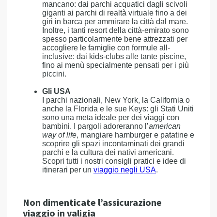
mancano: dai parchi acquatici dagli scivoli
giganti ai parchi di realtà virtuale fino a dei
giri in barca per ammirare la città dal mare.
Inoltre, i tanti resort della città-emirato sono
spesso particolarmente bene attrezzati per
accogliere le famiglie con formule all-
inclusive: dai kids-clubs alle tante piscine,
fino ai menù specialmente pensati per i più
piccini.
Gli USA
I parchi nazionali, New York, la California o
anche la Florida e le sue Keys: gli Stati Uniti
sono una meta ideale per dei viaggi con
bambini. I pargoli adoreranno l’
american
way of life
, mangiare hamburger e patatine e
scoprire gli spazi incontaminati dei grandi
parchi e la cultura dei nativi americani.
Scopri tutti i nostri consigli pratici e idee di
itinerari per un
viaggio negli USA
.
Non dimenticate l’assicurazione
viaggio in valigia