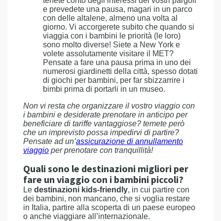
tenete conto degli interessi dei vostri pargoli
e prevedete una pausa, magari in un parco
con delle altalene, almeno una volta al
giorno. Vi accorgerete subito che quando si
viaggia con i bambini le priorità (le loro)
sono molto diverse! Siete a New York e
volete assolutamente visitare il MET?
Pensate a fare una pausa prima in uno dei
numerosi giardinetti della città, spesso dotati
di giochi per bambini, per far sbizzarrire i
bimbi prima di portarli in un museo.
Non vi resta che organizzare il vostro viaggio con
i bambini e desiderate prenotare in anticipo per
beneficiare di tariffe vantaggiose? temete però
che un imprevisto possa impedirvi di partire?
Pensate ad un’
assicurazione di annullamento
viaggio
per prenotare con tranquillità!
Quali sono le destinazioni migliori per
fare un viaggio con i bambini piccoli?
Le
destinazioni kids-friendly
, in cui partire con
dei bambini, non mancano, che si voglia restare
in Italia, partire alla scoperta di un paese europeo
o anche viaggiare all’internazionale.