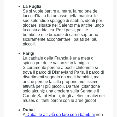
La Puglia
Se si vuole partire al mare, la regione del
tacco d’Italia ha un asso nella manica: le
sue splendide spiagge di sabbia, ideali per
giocare, situate nel Salento ma anche lungo
la costa adriatica. Per i pasti, poi, le
bombette e le braciole di carne sapranno
sicuramente accontentare i palati dei più
piccoli.
Parigi
La capitale della Francia è una meta di
spicco per delle vacanze in famiglia.
Sicuramente perché a pochi chilometri si
trova il parco di Disneyland Paris, il parco di
divertimenti sognato da molti bambini, ma
anche perché la città propone moltissime
attività per i più piccoli. Da fare (citandone
solo alcuni): una crociera sulla Senna e il
Canale Saint-Martin, degli atelier creativi nei
musei, o i tanti parchi con le aree gioco!
Dubai
A
Dubai le attività da fare con i bambini
non