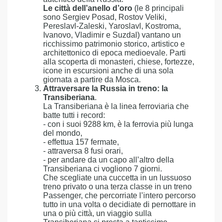
Le città dell’anello d’oro
(le 8 principali
sono Sergiev Posad, Rostov Veliki,
Pereslavl-Zaleski, Yaroslavl, Kostroma,
Ivanovo, Vladimir e Suzdal) vantano un
ricchissimo patrimonio storico, artistico e
architettonico di epoca medioevale. Parti
alla scoperta di monasteri, chiese, fortezze,
icone in escursioni anche di una sola
giornata a partire da Mosca.
Attraversare la Russia in treno: la
Transiberiana
.
La Transiberiana è la linea ferroviaria che
batte tutti i record:
- con i suoi 9288 km, è la ferrovia più lunga
del mondo,
- effettua 157 fermate,
- attraversa 8 fusi orari,
- per andare da un capo all’altro della
Transiberiana ci vogliono 7 giorni.
Che scegliate una cuccetta in un lussuoso
treno privato o una terza classe in un treno
Passenger, che percorriate l’intero percorso
tutto in una volta o decidiate di pernottare in
una o più città, un viaggio sulla