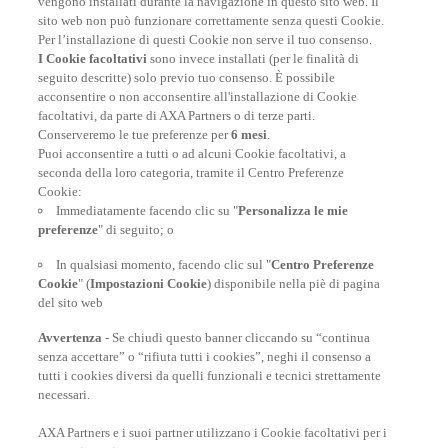
viaggio in tutto il mondo.
vengono installati durante la navigazione in questo sito web. Il
Per destinazione
:
Viaggio in Vietnam
|
Viaggio in
sito web non può funzionare correttamente senza questi Cookie.
Russia
|
Repubblica Dominicana: la nostra guida di
Per l’installazione di questi Cookie non serve il tuo consenso.
viaggio
|
Oman: la nostra guida di viaggio
|
Vacanze in
I Cookie facoltativi
sono invece installati (per le finalità di
Italia: (ri)scopri il Bel paese
|
Viaggio in Thailandia
|
seguito descritte) solo previo tuo consenso. È possibile
Viaggiare in Giappone
|
Islanda: la nostra guida di
acconsentire o non acconsentire all'installazione di Cookie
viaggio
|
Guida di viaggio Emirati Arabi Uniti
|
Costa
facoltativi, da parte di AXA Partners o di terze parti.
Rica: la nostra guida di viaggio
|
Organizzare un viaggio
Conserveremo le tue preferenze per
6 mesi
.
a Singapore
Puoi acconsentire a tutti o ad alcuni Cookie facoltativi, a
seconda della loro categoria, tramite il Centro Preferenze
VACANZE 2021
|
Viaggiare on-line da casa
|
Crociere:
Cookie:
vacanze in mare aperto
|
Quando potremo ricominciare
Immediatamente facendo clic su "
Personalizza le mie
a viaggiare?
| |
Top 16 delle destinazioni per il 2021
|
preferenze
" di seguito; o
Turismo sostenibile
|
Migliori destinazioni da brivido per
Halloween
|
Viaggiare in classe economica con il
In qualsiasi momento, facendo clic sul "
Centro Preferenze
comfort della classe affari
|
Ecco 8 idee per festeggiare il
Cookie
" (
Impostazioni Cookie
) disponibile nella piè di pagina
Capodanno con stile
|
Vacanze alternative
|
Viaggi di
del sito web
Lusso
Avvertenza
- Se chiudi questo banner cliccando su “continua
senza accettare” o “rifiuta tutti i cookies”, neghi il consenso a
tutti i cookies diversi da quelli funzionali e tecnici strettamente
necessari.
AXA Partners e i suoi partner utilizzano i Cookie facoltativi per i