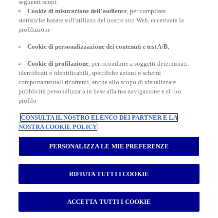
POLIZZE VIAGGIO
seguenti scopi:
Cookie di misurazione dell'audience
, per compilare
statistiche basate sull'utilizzo del nostro sito Web, eccettuata la
profilazione
CONSIGLI E INFORMAZIONI
Cookie di personalizzazione dei contenuti e test A/B,
Cookie di profilazione
, per ricondurre a soggetti determinati,
identificati o identificabili, specifiche azioni o schemi
INFORMAZIONI UTILI
comportamentali ricorrenti, anche allo scopo di visualizzare
pubblicità personalizzata in base alla tua navigazione e al tuo
profilo
CONSULTA IL NOSTRO ELENCO DEI PARTNER E LA
NOSTRA COOKIE POLICY
Inter Partner Assistance S.A. Compagnia di Assicurazioni e Riassicurazioni
Rappresentanza Generale per l’Italia - Via Carlo Pesenti 121 - 00156 Roma -
PERSONALIZZA LE MIE PREFERENZE
Tel.06/42118.1 Sede legale Bruxelles – 7, Boulevard du Régent – Capitale
sociale € 180.702.613,00 interamente versato – Gruppo AXA Partners N.
Iscrizione all’Albo Imprese di Assicurazioni e Riassicurazioni I.00014 -
RIFIUTA TUTTI I COOKIE
Autorizzazione Ministeriale n. 19662 del 19.10.1993 Registro delle Imprese di
Roma RM – Numero REA 792129 - Part. I.V.A. 04673941003 - Cod. Fisc.
03420940151
AXA Schengen Insurance
|
AXA Seguros y asistencia en viajes
|
AXA
ACCETTA TUTTI I COOKIE
Seguro de viagem
|
AXA Assurance Voyage
|
AXA Travel Insurance Global
2026