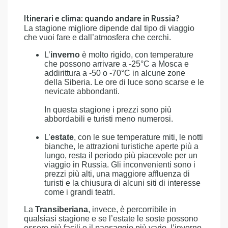
Itinerari e clima: quando andare in Russia?
La stagione migliore dipende dal tipo di viaggio
che vuoi fare e dall’atmosfera che cerchi.
L’
inverno
è molto rigido, con temperature
che possono arrivare a -25°C a Mosca e
addirittura a -50 o -70°C in alcune zone
della Siberia. Le ore di luce sono scarse e le
nevicate abbondanti.
In questa stagione i prezzi sono più
abbordabili e turisti meno numerosi.
L’
estate
, con le sue temperature miti, le notti
bianche, le attrazioni turistiche aperte più a
lungo, resta il periodo più piacevole per un
viaggio in Russia. Gli inconvenienti sono i
prezzi più alti, una maggiore affluenza di
turisti e la chiusura di alcuni siti di interesse
come i grandi teatri.
La
Transiberiana
, invece, è percorribile in
qualsiasi stagione e se l’estate le soste possono
essere più facili e il paesaggio più vario, l’inverno