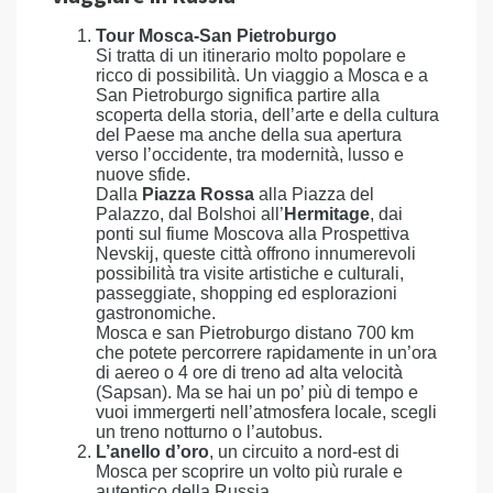
Tour Mosca-San Pietroburgo
Si tratta di un itinerario molto popolare e
ricco di possibilità. Un viaggio a Mosca e a
San Pietroburgo significa partire alla
scoperta della storia, dell’arte e della cultura
del Paese ma anche della sua apertura
verso l’occidente, tra modernità, lusso e
nuove sfide.
Dalla
Piazza Rossa
alla Piazza del
Palazzo, dal Bolshoi all’
Hermitage
, dai
ponti sul fiume Moscova alla Prospettiva
Nevskij, queste città offrono innumerevoli
possibilità tra visite artistiche e culturali,
passeggiate, shopping ed esplorazioni
gastronomiche.
Mosca e san Pietroburgo distano 700 km
che potete percorrere rapidamente in un’ora
di aereo o 4 ore di treno ad alta velocità
(Sapsan). Ma se hai un po’ più di tempo e
vuoi immergerti nell’atmosfera locale, scegli
un treno notturno o l’autobus.
L’anello d’oro
, un circuito a nord-est di
Mosca per scoprire un volto più rurale e
autentico della Russia.