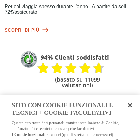
Per chi viaggia spesso durante l’anno - A partire da soli
72€/assicurato
SCOPRI DI PIÙ
94% Clienti soddisfatti
(basato su 11099
valutazioni)
SITO CON COOKIE FUNZIONALI E
TECNICI + COOKIE FACOLTATIVI
Scopri tutti i nostri consigli e le informazioni
Questo sito tratta dati personali tramite installazione di Cookie,
pratiche che ti permetteranno di viaggiare
sia funzionali e tecnici (necessari) che facoltativi.
serenamente con la tua assicurazione di
I Cookie funzionali e tecnici
(quelli strettamente
necessari
)