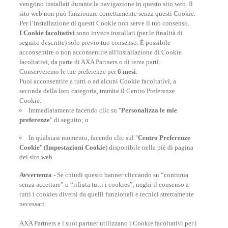
annullamento per le prenotazioni su AirBnb
|
La migliore
vengono installati durante la navigazione in questo sito web. Il
assicurazione per il tuo viaggio
|
Assicurazione medica
sito web non può funzionare correttamente senza questi Cookie.
viaggio
|
Assicurazione annullamento viaggio: cosa
Per l’installazione di questi Cookie non serve il tuo consenso.
copre?
|
Assicurazione sanitaria all'estero
|
I Cookie facoltativi
sono invece installati (per le finalità di
Assicurazione Sanitaria Viaggio
|
Assicurazione viaggio
seguito descritte) solo previo tuo consenso. È possibile
annuale con AXA a partire da 72 Euro!
|
Assicurazione
acconsentire o non acconsentire all'installazione di Cookie
annullamento volo: cosa copre e perché sottoscriverla
|
facoltativi, da parte di AXA Partners o di terze parti.
Assistenza Medica viaggio
|
Assicurazione Viaggio
Conserveremo le tue preferenze per
6 mesi
.
Economica
|
Copertura per il Rimpatrio Sanitario
|
Puoi acconsentire a tutti o ad alcuni Cookie facoltativi, a
Assicurazione Perdita Bagaglio
|
Ecco la migliore
seconda della loro categoria, tramite il Centro Preferenze
assicurazione viaggio per te!
|
Assicurazione di
Cookie:
responsabilità civile all'estero
|
Copertura Spese
Immediatamente facendo clic su "
Personalizza le mie
Mediche all'estero
|
10 motivi per fare sempre
preferenze
" di seguito; o
l'assicurazione di viaggio
|
Vacanza o viaggio studio
|
Assicurazione Sanitaria USA per viaggiare sicuri
|
In qualsiasi momento, facendo clic sul "
Centro Preferenze
Assicurazione Vacanza
|
Assicurazione ritardo volo:
Cookie
" (
Impostazioni Cookie
) disponibile nella piè di pagina
cosa copre il rimborso dovuto a ritardo aereo
|
del sito web
Assicurazione viaggio e coronavirus
Avvertenza
- Se chiudi questo banner cliccando su “continua
senza accettare” o “rifiuta tutti i cookies”, neghi il consenso a
tutti i cookies diversi da quelli funzionali e tecnici strettamente
necessari.
AXA Partners e i suoi partner utilizzano i Cookie facoltativi per i