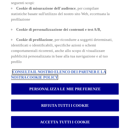
POLIZZE VIAGGIO
seguenti scopi:
Cookie di misurazione dell'audience
, per compilare
statistiche basate sull'utilizzo del nostro sito Web, eccettuata la
profilazione
CONSIGLI E INFORMAZIONI
Cookie di personalizzazione dei contenuti e test A/B,
Cookie di profilazione
, per ricondurre a soggetti determinati,
identificati o identificabili, specifiche azioni o schemi
INFORMAZIONI UTILI
comportamentali ricorrenti, anche allo scopo di visualizzare
pubblicità personalizzata in base alla tua navigazione e al tuo
profilo
CONSULTA IL NOSTRO ELENCO DEI PARTNER E LA
NOSTRA COOKIE POLICY
Inter Partner Assistance S.A. Compagnia di Assicurazioni e Riassicurazioni
Rappresentanza Generale per l’Italia - Via Carlo Pesenti 121 - 00156 Roma -
PERSONALIZZA LE MIE PREFERENZE
Tel.06/42118.1 Sede legale Bruxelles – 7, Boulevard du Régent – Capitale
sociale € 180.702.613,00 interamente versato – Gruppo AXA Partners N.
Iscrizione all’Albo Imprese di Assicurazioni e Riassicurazioni I.00014 -
RIFIUTA TUTTI I COOKIE
Autorizzazione Ministeriale n. 19662 del 19.10.1993 Registro delle Imprese di
Roma RM – Numero REA 792129 - Part. I.V.A. 04673941003 - Cod. Fisc.
03420940151
AXA Schengen Insurance
|
AXA Seguros y asistencia en viajes
|
AXA
ACCETTA TUTTI I COOKIE
Seguro de viagem
|
AXA Assurance Voyage
|
AXA Travel Insurance Global