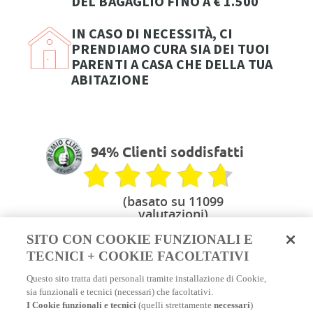
DEL BAGAGLIO FINO A € 1.500
IN CASO DI NECESSITÀ, CI
PRENDIAMO CURA SIA DEI TUOI
PARENTI A CASA CHE DELLA TUA
ABITAZIONE
94% Clienti soddisfatti
(basato su 11099
valutazioni)
SITO CON COOKIE FUNZIONALI E
TECNICI + COOKIE FACOLTATIVI
Questo sito tratta dati personali tramite installazione di Cookie,
La vostra assicurazione
sia funzionali e tecnici (necessari) che facoltativi.
Assicurazione viaggio online
|
Assicurazione
I Cookie funzionali e tecnici
(quelli strettamente
necessari
)